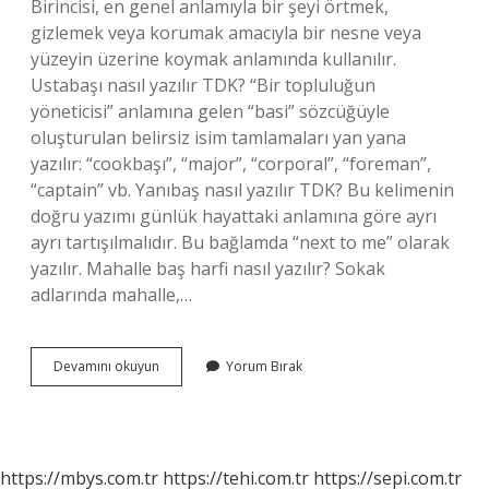
Birincisi, en genel anlamıyla bir şeyi örtmek,
gizlemek veya korumak amacıyla bir nesne veya
yüzeyin üzerine koymak anlamında kullanılır.
Ustabaşı nasıl yazılır TDK? “Bir topluluğun
yöneticisi” anlamına gelen “basi” sözcüğüyle
oluşturulan belirsiz isim tamlamaları yan yana
yazılır: “cookbaşı”, “major”, “corporal”, “foreman”,
“captain” vb. Yanıbaş nasıl yazılır TDK? Bu kelimenin
doğru yazımı günlük hayattaki anlamına göre ayrı
ayrı tartışılmalıdır. Bu bağlamda “next to me” olarak
yazılır. Mahalle baş harfi nasıl yazılır? Sokak
adlarında mahalle,…
Ortbas
Devamını okuyun
Yorum Bırak
Nasil
Yazilir
Tdk
https://mbys.com.tr
https://tehi.com.tr
https://sepi.com.tr