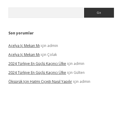
Arama
Son yorumlar
Açelya Iç Mekan Mı
için
admin
Açelya Iç Mekan Mı
için
Çolak
2024 Türkiye En Güçlü Kaçıncı Ülke
için
admin
2024 Türkiye En Güçlü Kaçıncı Ülke
için
Gülten
Öksürük Için Hatmi Çiçeği Nasıl Yapılır
için
admin
pera bahis