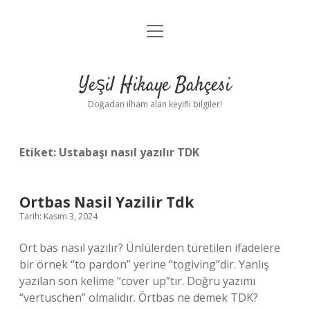
menüyü
Anasayfa
aç
Gizlilik Politikası
Yeşil Hikaye Bahçesi
Yasal Uyarı
Doğadan ilham alan keyifli bilgiler!
Hakkımızda
Etiket:
Ustabaşı nasıl yazılır TDK
Ortbas Nasil Yazilir Tdk
Tarih: Kasım 3, 2024
Ort bas nasıl yazılır? Ünlülerden türetilen ifadelere
bir örnek “to pardon” yerine “togiving”dir. Yanlış
yazılan son kelime “cover up”tır. Doğru yazımı
“vertuschen” olmalıdır. Örtbas ne demek TDK?