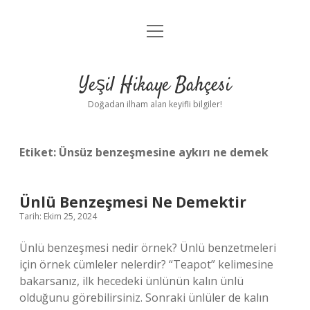
menüyü
Anasayfa
aç
Gizlilik Politikası
Yeşil Hikaye Bahçesi
Yasal Uyarı
Doğadan ilham alan keyifli bilgiler!
Hakkımızda
Etiket:
Ünsüz benzeşmesine aykırı ne demek
Ünlü Benzeşmesi Ne Demektir
Tarih: Ekim 25, 2024
Ünlü benzeşmesi nedir örnek? Ünlü benzetmeleri
için örnek cümleler nelerdir? “Teapot” kelimesine
bakarsanız, ilk hecedeki ünlünün kalın ünlü
olduğunu görebilirsiniz. Sonraki ünlüler de kalın