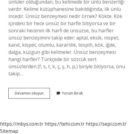
ünlüler olduğundan, bu kelimede bir ünlü benzerliği
vardır. Kelime kütüphanesine bakıldığında, ilk ünlü
incedir. Ünsüz benzeşmesi nedir örnek? Kökte. Kök
içindeki bir hece ünsüz bir harfle bitiyorsa ve bir
sonraki hecenin ilk harfi de ünsüzse, bu harfler
ünsüz benzeşimini takip eder: aptal, eksik, nispet,
kanıt, kispet, olumlu, kararlılık, tespih, kök, iğde,
dalga, kuzgun gibi kelimeler. Ünsüz benzeşmesi
hangi harfler? Türkçede bir sözcük sert
ünsüzlerden (f, s, t, k, ç, ş, h, p,) biriyle bitiyorsa, onu
takip…
Ünlü
Devamını okuyun
Yorum Bırak
Benzeşmesi
Ne
Demektir
https://mbys.com.tr
https://tehi.com.tr
https://sepi.com.tr
Sitemap