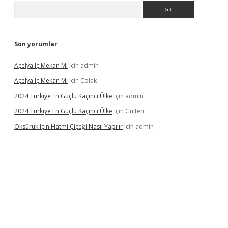
Arama
Son yorumlar
Açelya Iç Mekan Mı
için
admin
Açelya Iç Mekan Mı
için
Çolak
2024 Türkiye En Güçlü Kaçıncı Ülke
için
admin
2024 Türkiye En Güçlü Kaçıncı Ülke
için
Gülten
Öksürük Için Hatmi Çiçeği Nasıl Yapılır
için
admin
pera bahis