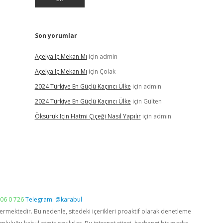
Son yorumlar
Açelya Iç Mekan Mı
için
admin
Açelya Iç Mekan Mı
için
Çolak
2024 Türkiye En Güçlü Kaçıncı Ülke
için
admin
2024 Türkiye En Güçlü Kaçıncı Ülke
için
Gülten
Öksürük Için Hatmi Çiçeği Nasıl Yapılır
için
admin
06 0 726
Telegram: @karabul
vermektedir. Bu nedenle, sitedeki içerikleri proaktif olarak denetleme