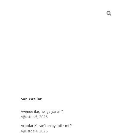
Sidebar
Son Yazılar
grand opera bahi
Avenue ilaç ne işe yarar ?
Ağustos 5, 2026
Araplar Kuran’ı anlayabilir mi ?
Ağustos 4, 2026