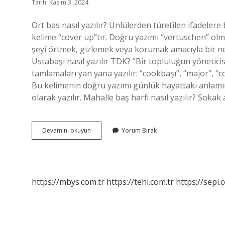
Tarih: Kasım 3, 2024
Ort bas nasıl yazılır? Ünlülerden türetilen ifadelere
kelime “cover up”tır. Doğru yazımı “vertuschen” olm
şeyi örtmek, gizlemek veya korumak amacıyla bir ne
Ustabaşı nasıl yazılır TDK? “Bir topluluğun yönetici
tamlamaları yan yana yazılır: “cookbaşı”, “major”, “c
Bu kelimenin doğru yazımı günlük hayattaki anlamına
olarak yazılır. Mahalle baş harfi nasıl yazılır? Soka
Ortbas
Devamını okuyun
Yorum Bırak
Nasil
Yazilir
Tdk
https://mbys.com.tr
https://tehi.com.tr
https://sepi.