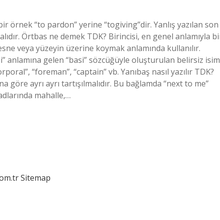
 bir örnek “to pardon” yerine “togiving”dir. Yanlış yazılan son
alıdır. Örtbas ne demek TDK? Birincisi, en genel anlamıyla bi
sne veya yüzeyin üzerine koymak anlamında kullanılır.
si” anlamına gelen “basi” sözcüğüyle oluşturulan belirsiz isim
orporal”, “foreman”, “captain” vb. Yanıbaş nasıl yazılır TDK?
 göre ayrı ayrı tartışılmalıdır. Bu bağlamda “next to me”
k adlarında mahalle,…
com.tr
Sitemap