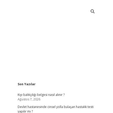
Sidebar
Son Yazılar
grand opera bah
Kıyı balıkçılığı belgesi nasıl alınır ?
Ağustos 7, 2026
Devlet hastanesinde cinsel yolla bulaşan hastalık testi
yapılır mı ?