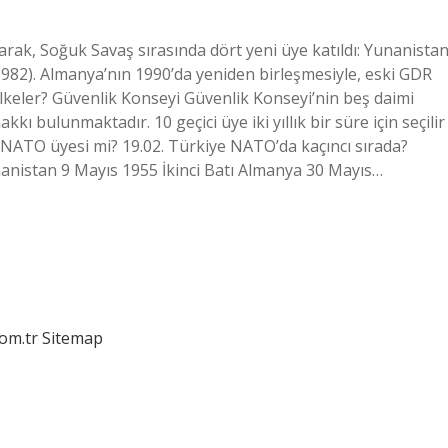
rak, Soğuk Savaş sırasında dört yeni üye katıldı: Yunanista
1982). Almanya’nın 1990’da yeniden birleşmesiyle, eski GDR
ülkeler? Güvenlik Konseyi Güvenlik Konseyi’nin beş daimi
kı bulunmaktadır. 10 geçici üye iki yıllık bir süre için seçilir
ala NATO üyesi mi? 19.02. Türkiye NATO’da kaçıncı sırada?
nistan 9 Mayıs 1955 İkinci Batı Almanya 30 Mayıs…
com.tr
Sitemap