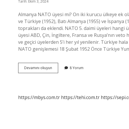
Tarih: Ekim 3, 2024
Almanya NATO üyesi mi? On iki kurucu ülkeye ek ola
ve Türkiye (1952), Batı Almanya (1955) ve İspanya (
toprakları da eklendi. NATO 5. daimi üyeleri hangi 
üyesi ABD, Çin, İngiltere, Fransa ve Rusya’nın veto hak
ve geçici üyelerden 5’i her yıl yenilenir. Türkiye h
NATO genişlemesi 18 Şubat 1952 Önce Türkiye Yuna
Almanya
Devamını okuyun
8 Yorum
Natoya
Bağlı
Mı
https://mbys.com.tr
https://tehi.com.tr
https://sepi.