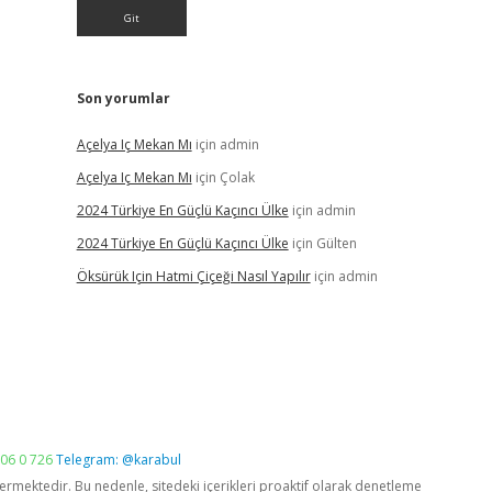
Son yorumlar
Açelya Iç Mekan Mı
için
admin
Açelya Iç Mekan Mı
için
Çolak
2024 Türkiye En Güçlü Kaçıncı Ülke
için
admin
2024 Türkiye En Güçlü Kaçıncı Ülke
için
Gülten
Öksürük Için Hatmi Çiçeği Nasıl Yapılır
için
admin
06 0 726
Telegram: @karabul
vermektedir. Bu nedenle, sitedeki içerikleri proaktif olarak denetleme