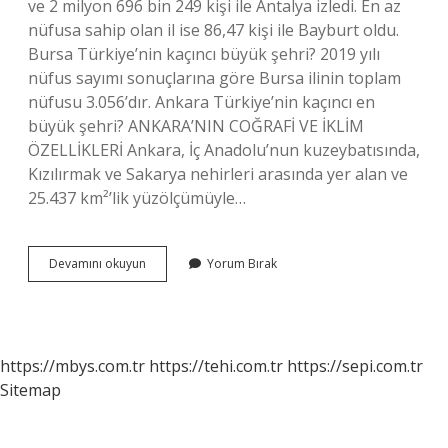
ve 2 milyon 696 bin 249 kişi ile Antalya izledi. En az
nüfusa sahip olan il ise 86,47 kişi ile Bayburt oldu.
Bursa Türkiye’nin kaçıncı büyük şehri? 2019 yılı
nüfus sayımı sonuçlarına göre Bursa ilinin toplam
nüfusu 3.056’dır. Ankara Türkiye’nin kaçıncı en
büyük şehri? ANKARA’NIN COĞRAFİ VE İKLİM
ÖZELLİKLERİ Ankara, İç Anadolu’nun kuzeybatısında,
Kızılırmak ve Sakarya nehirleri arasında yer alan ve
25.437 km²’lik yüzölçümüyle…
Ankara
Devamını okuyun
Yorum Bırak
Mı
Büyük
Bursa
Mı
https://mbys.com.tr
https://tehi.com.tr
https://sepi.com.tr
Sitemap