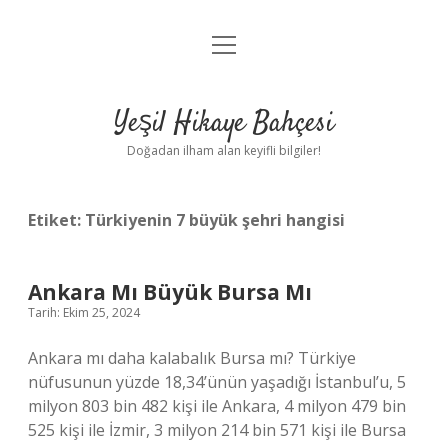
menüyü
Anasayfa
aç
Gizlilik Politikası
Yeşil Hikaye Bahçesi
Yasal Uyarı
Doğadan ilham alan keyifli bilgiler!
Hakkımızda
Etiket:
Türkiyenin 7 büyük şehri hangisi
Ankara Mı Büyük Bursa Mı
Tarih: Ekim 25, 2024
Ankara mı daha kalabalık Bursa mı? Türkiye
nüfusunun yüzde 18,34’ünün yaşadığı İstanbul’u, 5
milyon 803 bin 482 kişi ile Ankara, 4 milyon 479 bin
525 kişi ile İzmir, 3 milyon 214 bin 571 kişi ile Bursa