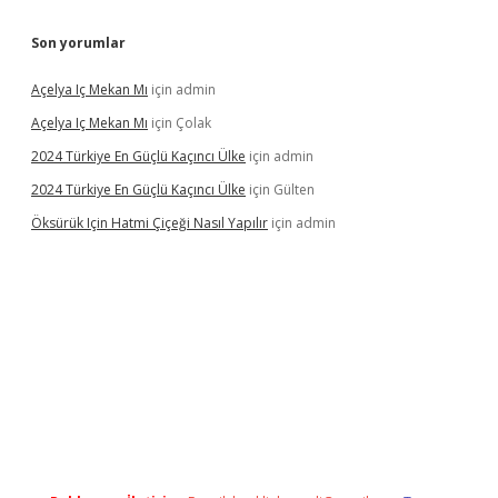
Son yorumlar
Açelya Iç Mekan Mı
için
admin
Açelya Iç Mekan Mı
için
Çolak
2024 Türkiye En Güçlü Kaçıncı Ülke
için
admin
2024 Türkiye En Güçlü Kaçıncı Ülke
için
Gülten
Öksürük Için Hatmi Çiçeği Nasıl Yapılır
için
admin
his