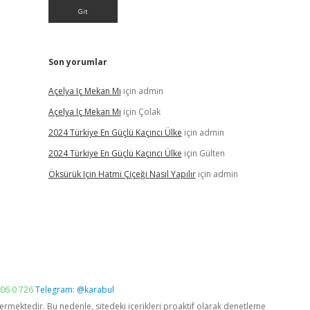
Son yorumlar
Açelya Iç Mekan Mı
için
admin
Açelya Iç Mekan Mı
için
Çolak
2024 Türkiye En Güçlü Kaçıncı Ülke
için
admin
2024 Türkiye En Güçlü Kaçıncı Ülke
için
Gülten
Öksürük Için Hatmi Çiçeği Nasıl Yapılır
için
admin
06 0 726
Telegram: @karabul
vermektedir. Bu nedenle, sitedeki içerikleri proaktif olarak denetleme