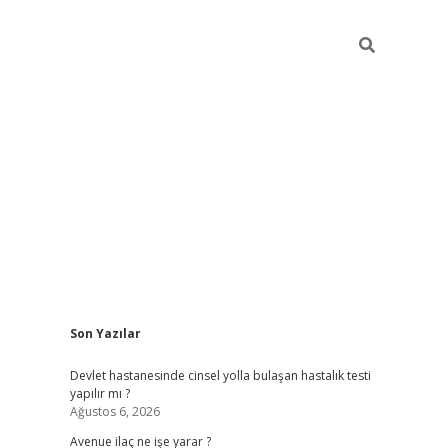
Sidebar
Son Yazılar
grand opera bahi
Devlet hastanesinde cinsel yolla bulaşan hastalık testi
yapılır mı ?
Ağustos 6, 2026
Avenue ilaç ne işe yarar ?