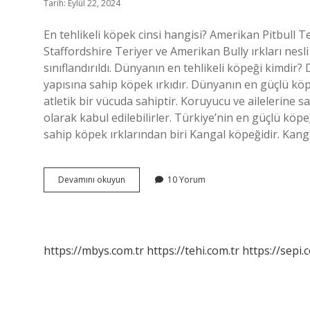
Tarih: Eylül 22, 2024
En tehlikeli köpek cinsi hangisi? Amerikan Pitbull 
Staffordshire Teriyer ve Amerikan Bully ırkları nesl
sınıflandırıldı. Dünyanın en tehlikeli köpeği kimdir
yapısına sahip köpek ırkıdır. Dünyanın en güçlü köp
atletik bir vücuda sahiptir. Koruyucu ve ailelerine s
olarak kabul edilebilirler. Türkiye’nin en güçlü kö
sahip köpek ırklarından biri Kangal köpeğidir. Kan
En
Devamını okuyun
10 Yorum
Tehlikeli
Köpek
Hangi
Köpektir
https://mbys.com.tr
https://tehi.com.tr
https://sepi.