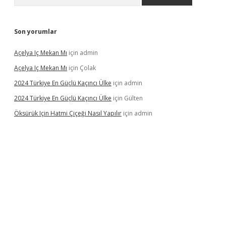
Son yorumlar
Açelya Iç Mekan Mı
için
admin
Açelya Iç Mekan Mı
için
Çolak
2024 Türkiye En Güçlü Kaçıncı Ülke
için
admin
2024 Türkiye En Güçlü Kaçıncı Ülke
için
Gülten
Öksürük Için Hatmi Çiçeği Nasıl Yapılır
için
admin
pera bahis