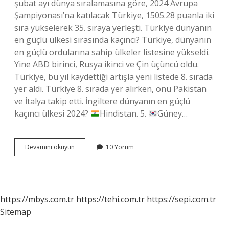
şubat ayı dünya sıralamasına göre, 2024 Avrupa
Şampiyonası’na katılacak Türkiye, 1505.28 puanla iki
sıra yükselerek 35. sıraya yerleşti. Türkiye dünyanın
en güçlü ülkesi sırasında kaçıncı? Türkiye, dünyanın
en güçlü ordularına sahip ülkeler listesine yükseldi.
Yine ABD birinci, Rusya ikinci ve Çin üçüncü oldu.
Türkiye, bu yıl kaydettiği artışla yeni listede 8. sırada
yer aldı. Türkiye 8. sırada yer alırken, onu Pakistan
ve İtalya takip etti. İngiltere dünyanın en güçlü
kaçıncı ülkesi 2024?
Hindistan. 5.
Güney…
2024
Devamını okuyun
10 Yorum
Türkiye
En
Güçlü
Kaçıncı
Ülke
https://mbys.com.tr
https://tehi.com.tr
https://sepi.com.tr
Sitemap