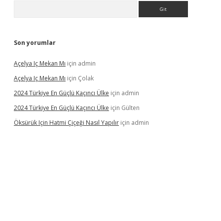
Arama
Son yorumlar
Açelya Iç Mekan Mı
için
admin
Açelya Iç Mekan Mı
için
Çolak
2024 Türkiye En Güçlü Kaçıncı Ülke
için
admin
2024 Türkiye En Güçlü Kaçıncı Ülke
için
Gülten
Öksürük Için Hatmi Çiçeği Nasıl Yapılır
için
admin
pera bahis