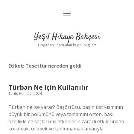
menüyü
Anasayfa
aç
Gizlilik Politikası
Yeşil Hikaye Bahçesi
Yasal Uyarı
Doğadan ilham alan keyifli bilgiler!
Hakkımızda
Etiket:
Tesettür nereden geldi
Türban Ne Için Kullanılır
Tarih: Ekim 22, 2024
Türban ne işe yarar? Başörtüsü, başın üst kısmının
büyük bir bölümünü veya tamamını örten, başı,
özellikle de saçları dış etkenlerin zararlı etkilerinden
korumak, örtmek ve tanınmamak amacıyla