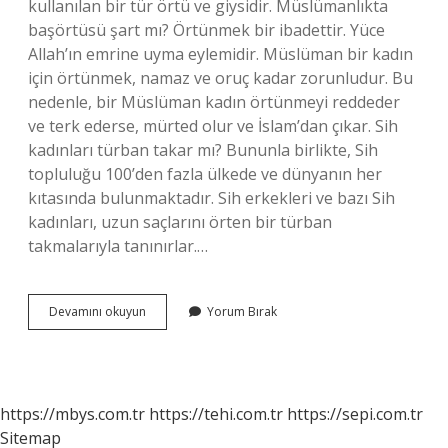
kullanılan bir tür örtü ve giysidir. Müslümanlıkta
başörtüsü şart mı? Örtünmek bir ibadettir. Yüce
Allah’ın emrine uyma eylemidir. Müslüman bir kadın
için örtünmek, namaz ve oruç kadar zorunludur. Bu
nedenle, bir Müslüman kadın örtünmeyi reddeder
ve terk ederse, mürted olur ve İslam’dan çıkar. Sih
kadınları türban takar mı? Bununla birlikte, Sih
topluluğu 100’den fazla ülkede ve dünyanın her
kıtasında bulunmaktadır. Sih erkekleri ve bazı Sih
kadınları, uzun saçlarını örten bir türban
takmalarıyla tanınırlar.…
Türban
Devamını okuyun
Yorum Bırak
Ne
Için
Kullanılır
https://mbys.com.tr
https://tehi.com.tr
https://sepi.com.tr
Sitemap