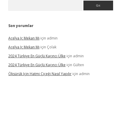
Arama
Son yorumlar
Açelya Iç Mekan Mı
için
admin
Açelya Iç Mekan Mı
için
Çolak
2024 Türkiye En Güçlü Kaçıncı Ülke
için
admin
2024 Türkiye En Güçlü Kaçıncı Ülke
için
Gülten
Öksürük Için Hatmi Çiçeği Nasıl Yapılır
için
admin
pera bahis