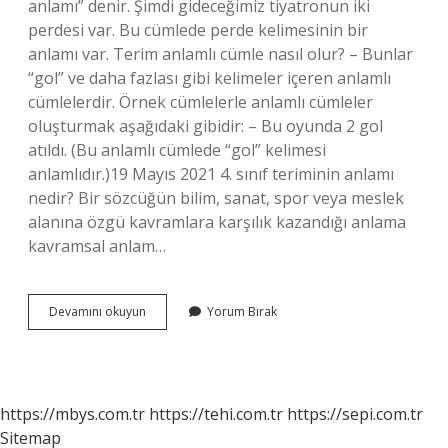
anlamı” denir. Şimdi gideceğimiz tiyatronun iki
perdesi var. Bu cümlede perde kelimesinin bir
anlamı var. Terim anlamlı cümle nasıl olur? – Bunlar
“gol” ve daha fazlası gibi kelimeler içeren anlamlı
cümlelerdir. Örnek cümlelerle anlamlı cümleler
oluşturmak aşağıdaki gibidir: – Bu oyunda 2 gol
atıldı. (Bu anlamlı cümlede “gol” kelimesi
anlamlıdır.)19 Mayıs 2021 4. sınıf teriminin anlamı
nedir? Bir sözcüğün bilim, sanat, spor veya meslek
alanına özgü kavramlara karşılık kazandığı anlama
kavramsal anlam…
Terim
Devamını okuyun
Yorum Bırak
Anlamlı
Ne
Deme
https://mbys.com.tr
https://tehi.com.tr
https://sepi.com.tr
Sitemap