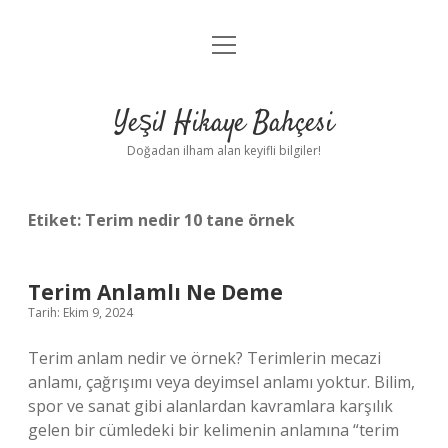
menüyü
Anasayfa
aç
Gizlilik Politikası
Yeşil Hikaye Bahçesi
Yasal Uyarı
Doğadan ilham alan keyifli bilgiler!
Hakkımızda
Etiket:
Terim nedir 10 tane örnek
Terim Anlamlı Ne Deme
Tarih: Ekim 9, 2024
Terim anlam nedir ve örnek? Terimlerin mecazi
anlamı, çağrışımı veya deyimsel anlamı yoktur. Bilim,
spor ve sanat gibi alanlardan kavramlara karşılık
gelen bir cümledeki bir kelimenin anlamına “terim