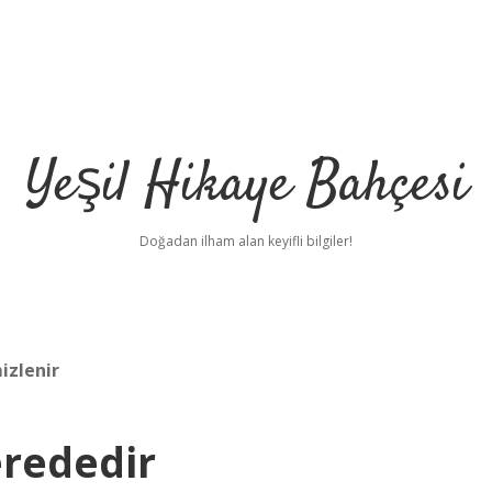
Yeşil Hikaye Bahçesi
Doğadan ilham alan keyifli bilgiler!
izlenir
erededir