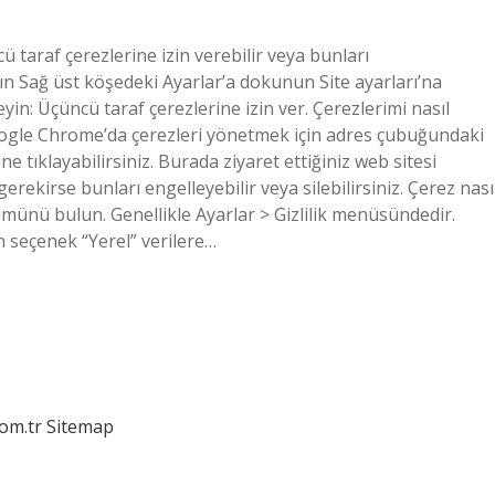
cü taraf çerezlerine izin verebilir veya bunları
çın Sağ üst köşedeki Ayarlar’a dokunun Site ayarları’na
in: Üçüncü taraf çerezlerine izin ver. Çerezlerimi nasıl
oogle Chrome’da çerezleri yönetmek için adres çubuğundaki
e tıklayabilirsiniz. Burada ziyaret ettiğiniz web sitesi
rekirse bunları engelleyebilir veya silebilirsiniz. Çerez nası
ümünü bulun. Genellikle Ayarlar > Gizlilik menüsündedir.
n seçenek “Yerel” verilere…
com.tr
Sitemap