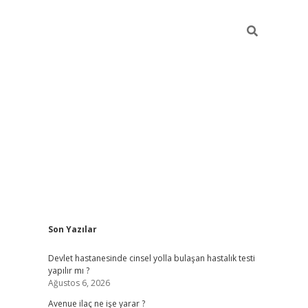
Sidebar
Son Yazılar
grand opera bahi
Devlet hastanesinde cinsel yolla bulaşan hastalık testi
yapılır mı ?
Ağustos 6, 2026
Avenue ilaç ne işe yarar ?