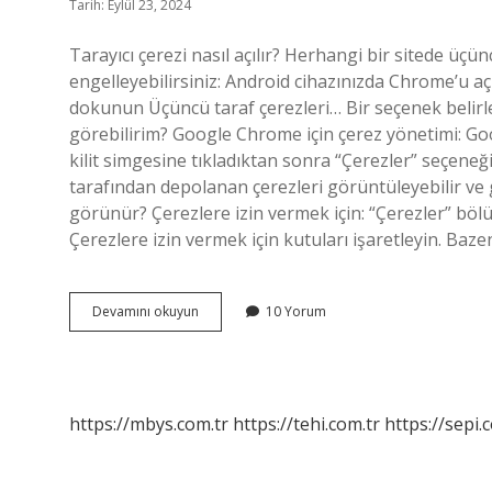
Tarih: Eylül 23, 2024
Tarayıcı çerezi nasıl açılır? Herhangi bir sitede üçün
engelleyebilirsiniz: Android cihazınızda Chrome’u a
dokunun Üçüncü taraf çerezleri… Bir seçenek belirley
görebilirim? Google Chrome için çerez yönetimi: G
kilit simgesine tıkladıktan sonra “Çerezler” seçeneğin
tarafından depolanan çerezleri görüntüleyebilir ve ge
görünür? Çerezlere izin vermek için: “Çerezler” böl
Çerezlere izin vermek için kutuları işaretleyin. Baze
Tarayıcı
Devamını okuyun
10 Yorum
Çerezleri
Nerededir
https://mbys.com.tr
https://tehi.com.tr
https://sepi.