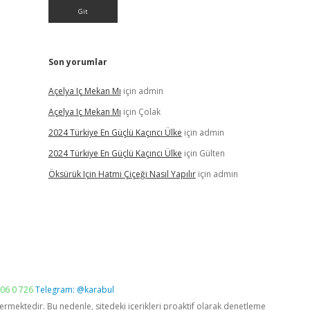
Son yorumlar
Açelya Iç Mekan Mı
için
admin
Açelya Iç Mekan Mı
için
Çolak
2024 Türkiye En Güçlü Kaçıncı Ülke
için
admin
2024 Türkiye En Güçlü Kaçıncı Ülke
için
Gülten
Öksürük Için Hatmi Çiçeği Nasıl Yapılır
için
admin
06 0 726
Telegram: @karabul
vermektedir. Bu nedenle, sitedeki içerikleri proaktif olarak denetleme