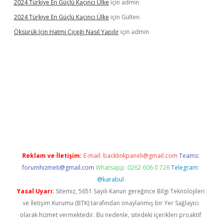
2024 Türkiye En Güçlü Kaçıncı Ülke
için
admin
2024 Türkiye En Güçlü Kaçıncı Ülke
için
Gülten
Öksürük Için Hatmi Çiçeği Nasıl Yapılır
için
admin
ra bahis
Reklam ve İletişim:
E-mail:
backlinkpaneli@gmail.com
Teams:
forumhizmeti@gmail.com
Whatsapp: 0262 606 0 726
Telegram:
@karabul
Yasal Uyarı:
Sitemiz, 5651 Sayılı Kanun gereğince Bilgi Teknolojileri
ve İletişim Kurumu (BTK) tarafından onaylanmış bir Yer Sağlayıcı
olarak hizmet vermektedir. Bu nedenle, sitedeki içerikleri proaktif