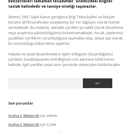
benzerlikleri tamamen tesadüfidir. Sitemizdeki bilgiler
taslak halindedir ve tavsiye niteliği taşımazlar.
Sitemiz, 5651 Sayılı Kanun gereğince Bilgi Teknolojileri ve İletişim
Kurumu (BTK) tarafından onaylanmış bir Yer Sağlayıcı olarak hizmet
vermektedir. Bu nedenle, sitedeki içerikleri proaktif olarak denetleme
veya araştırma yükümlülüğümüz bulunmamaktadır. Ancak, üyelerimiz
yazdıkları içeriklerin sorumluluğunu taşımakta olup, siteye üye olarak
bu sorumluluğu kabul etmiş sayılırlar.
Hukuka ve yasal düzenlemelere aykırı olduğunu düşündüğünüz
içerikleri,
backlinkpanelicomtr@gmail.com
adresine bildirmeniz
halinde, ilgili içerikler yasal süre içerisinde sitemizden kaldırılacaktır.
Arama
Son yorumlar
Açelya Iç Mekan Mı
için
admin
Açelya Iç Mekan Mı
için
Çolak