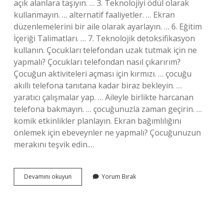
açık alanlara taşıyın. … 3. Teknolojiyi ödül olarak
kullanmayın. … alternatif faaliyetler. … Ekran
düzenlemelerini bir aile olarak ayarlayın. … 6. Eğitim
İçeriği Talimatları. … 7. Teknolojik detoksifikasyon
kullanın. Çocukları telefondan uzak tutmak için ne
yapmalı? Çocukları telefondan nasıl çıkarırım?
Çocuğun aktiviteleri açması için kırmızı. … çocuğu
akıllı telefona tanıtana kadar biraz bekleyin. …
yaratıcı çalışmalar yap. … Aileyle birlikte harcanan
telefona bakmayın. … çocuğunuzla zaman geçirin. …
komik etkinlikler planlayın. Ekran bağımlılığını
önlemek için ebeveynler ne yapmalı? Çocuğunuzun
merakını teşvik edin.…
Çocukları
Devamını okuyun
Yorum Bırak
Ekrandan
Uzak
Tutmak
Için