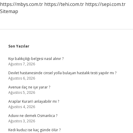
Ne
https://mbys.com.tr
https://tehi.com.tr
https://sepi.com.tr
Yapmalı
Sitemap
Sidebar
Son Yazılar
Kıyı balıkçılığı belgesi nasıl alınır ?
Ağustos 7, 2026
Devlet hastanesinde cinsel yolla bulaşan hastalık testi yapılır mı ?
Ağustos 6, 2026
Avenue ilaç ne işe yarar ?
Ağustos 5, 2026
Araplar Kuran’ı anlayabilir mi ?
Ağustos 4, 2026
Aduvv ne demek Osmanlıca ?
Ağustos 3, 2026
Kedi kuduz ise kaç günde ölür ?