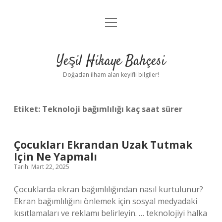
menüyü
Anasayfa
aç
Gizlilik Politikası
Yeşil Hikaye Bahçesi
Yasal Uyarı
Doğadan ilham alan keyifli bilgiler!
Hakkımızda
Etiket:
Teknoloji bağımlılığı kaç saat sürer
Çocukları Ekrandan Uzak Tutmak
Için Ne Yapmalı
Tarih: Mart 22, 2025
Çocuklarda ekran bağımlılığından nasıl kurtulunur?
Ekran bağımlılığını önlemek için sosyal medyadaki
kısıtlamaları ve reklamı belirleyin. … teknolojiyi halka