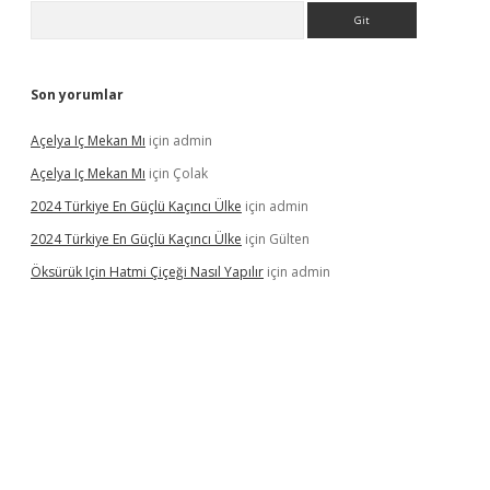
Arama
Son yorumlar
Açelya Iç Mekan Mı
için
admin
Açelya Iç Mekan Mı
için
Çolak
2024 Türkiye En Güçlü Kaçıncı Ülke
için
admin
2024 Türkiye En Güçlü Kaçıncı Ülke
için
Gülten
Öksürük Için Hatmi Çiçeği Nasıl Yapılır
için
admin
pera bahis