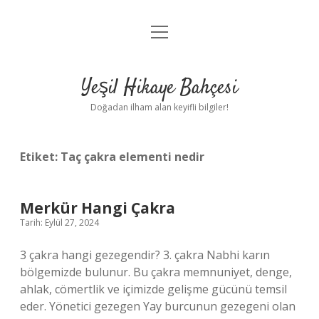
menüyü
Anasayfa
aç
Gizlilik Politikası
Yeşil Hikaye Bahçesi
Yasal Uyarı
Doğadan ilham alan keyifli bilgiler!
Hakkımızda
Etiket:
Taç çakra elementi nedir
Merkür Hangi Çakra
Tarih: Eylül 27, 2024
3 çakra hangi gezegendir? 3. çakra Nabhi karın
bölgemizde bulunur. Bu çakra memnuniyet, denge,
ahlak, cömertlik ve içimizde gelişme gücünü temsil
eder. Yönetici gezegen Yay burcunun gezegeni olan