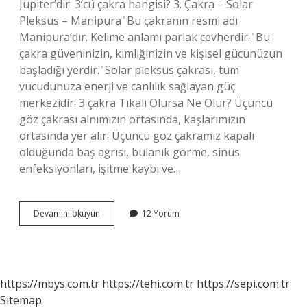
Jüpiter’dir. 3’cü çakra hangisi? 3. Çakra – Solar
Pleksus – Manipura ͑ Bu çakranın resmi adı
Manipura’dır. Kelime anlamı parlak cevherdir. ͑ Bu
çakra güveninizin, kimliğinizin ve kişisel gücünüzün
başladığı yerdir. ͑ Solar pleksus çakrası, tüm
vücudunuza enerji ve canlılık sağlayan güç
merkezidir. 3 çakra Tıkalı Olursa Ne Olur? Üçüncü
göz çakrası alnımızın ortasında, kaşlarımızın
ortasında yer alır. Üçüncü göz çakramız kapalı
olduğunda baş ağrısı, bulanık görme, sinüs
enfeksiyonları, işitme kaybı ve…
Merkür
Devamını okuyun
12 Yorum
Hangi
Çakra
https://mbys.com.tr
https://tehi.com.tr
https://sepi.com.tr
Sitemap