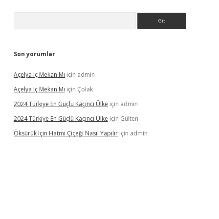
Arama
Son yorumlar
Açelya Iç Mekan Mı
için
admin
Açelya Iç Mekan Mı
için
Çolak
2024 Türkiye En Güçlü Kaçıncı Ülke
için
admin
2024 Türkiye En Güçlü Kaçıncı Ülke
için
Gülten
Öksürük Için Hatmi Çiçeği Nasıl Yapılır
için
admin
pera bahis