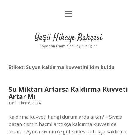
menüyü
Anasayfa
aç
Gizlilik Politikası
Yeşil Hikaye Bahçesi
Yasal Uyarı
Doğadan ilham alan keyifli bilgiler!
Hakkımızda
Etiket:
Suyun kaldırma kuvvetini kim buldu
Su Miktarı Artarsa Kaldırma Kuvveti
Artar Mı
Tarih: Ekim 8, 2024
Kaldırma kuvveti hangi durumlarda artar? – Sıvıda
batan cismin hacmi arttıkça kaldırma kuvveti de
artar. – Ayrıca sıvının özgül kütlesi arttıkça kaldırma