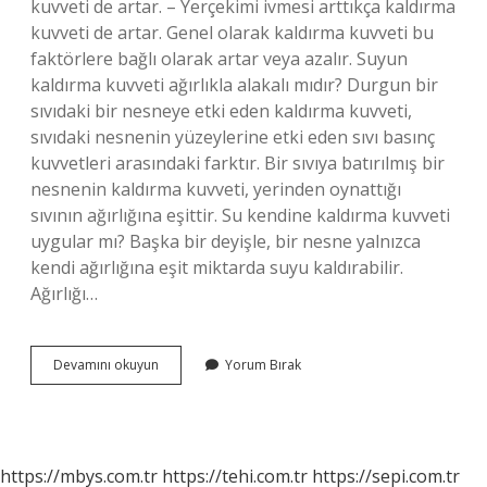
kuvveti de artar. – Yerçekimi ivmesi arttıkça kaldırma
kuvveti de artar. Genel olarak kaldırma kuvveti bu
faktörlere bağlı olarak artar veya azalır. Suyun
kaldırma kuvveti ağırlıkla alakalı mıdır? Durgun bir
sıvıdaki bir nesneye etki eden kaldırma kuvveti,
sıvıdaki nesnenin yüzeylerine etki eden sıvı basınç
kuvvetleri arasındaki farktır. Bir sıvıya batırılmış bir
nesnenin kaldırma kuvveti, yerinden oynattığı
sıvının ağırlığına eşittir. Su kendine kaldırma kuvveti
uygular mı? Başka bir deyişle, bir nesne yalnızca
kendi ağırlığına eşit miktarda suyu kaldırabilir.
Ağırlığı…
Su
Devamını okuyun
Yorum Bırak
Miktarı
Artarsa
Kaldırma
Kuvveti
Artar
https://mbys.com.tr
https://tehi.com.tr
https://sepi.com.tr
Mı