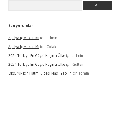
Arama
Son yorumlar
Açelya Iç Mekan Mı
için
admin
Açelya Iç Mekan Mı
için
Çolak
2024 Türkiye En Güçlü Kaçıncı Ülke
için
admin
2024 Türkiye En Güçlü Kaçıncı Ülke
için
Gülten
Öksürük Için Hatmi Çiçeği Nasıl Yapılır
için
admin
pera bahis