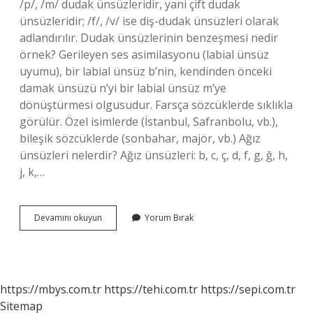
/p/, /m/ dudak ünsüzleridir, yani çift dudak
ünsüzleridir; /f/, /v/ ise diş-dudak ünsüzleri olarak
adlandırılır. Dudak ünsüzlerinin benzeşmesi nedir
örnek? Gerileyen ses asimilasyonu (labial ünsüz
uyumu), bir labial ünsüz b’nin, kendinden önceki
damak ünsüzü n’yi bir labial ünsüz m’ye
dönüştürmesi olgusudur. Farsça sözcüklerde sıklıkla
görülür. Özel isimlerde (İstanbul, Safranbolu, vb.),
bileşik sözcüklerde (sonbahar, majör, vb.) Ağız
ünsüzleri nelerdir? Ağız ünsüzleri: b, c, ç, d, f, g, ğ, h,
j, k,…
Dudak
Devamını okuyun
Yorum Bırak
Ünsüzleri
Hangi
Harfler
https://mbys.com.tr
https://tehi.com.tr
https://sepi.com.tr
Sitemap