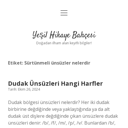
menüyü
Anasayfa
aç
Gizlilik Politikası
Yeşil Hikaye Bahçesi
Yasal Uyarı
Doğadan ilham alan keyifli bilgiler!
Hakkımızda
Etiket:
Sürtünmeli ünsüzler nelerdir
Dudak Ünsüzleri Hangi Harfler
Tarih: Ekim 26, 2024
Dudak bölgesi ünsüzleri nelerdir? Her iki dudak
birbirine değdiğinde veya yaklaştığında ya da alt
dudak üst dişlere değdiğinde çıkan ünsüzlere dudak
ünsüzleri denir: /b/, /f/, /m/, /p/, /v/. Bunlardan /b/,