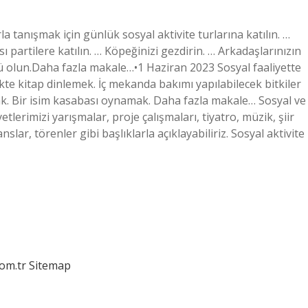
rla tanışmak için günlük sosyal aktivite turlarına katılın. …
ı partilere katılın. … Köpeğinizi gezdirin. … Arkadaşlarınızın
llü olun.Daha fazla makale…•1 Haziran 2023 Sosyal faaliyette
likte kitap dinlemek. İç mekanda bakımı yapılabilecek bitkiler
k. Bir isim kasabası oynamak. Daha fazla makale… Sosyal ve
yetlerimizi yarışmalar, proje çalışmaları, tiyatro, müzik, şiir
anslar, törenler gibi başlıklarla açıklayabiliriz. Sosyal aktivite
com.tr
Sitemap