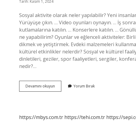
Tarih: Kasım 1, 2024
Sosyal aktivite olarak neler yapılabilir? Yeni insanla
Yürüyüşe çıkın. … Video oyunları oynayın. … İş sonras
kutlamalarına katılın. … Konserlere katılın. … Gönü
ne yapabilirim? Oyunlar ve eğlenceli aktiviteler: Bir
dikmek ve yetiştirmek. Evdeki malzemeleri kullanma
kültürel etkinlikler nelerdir? Sosyal ve kültürel faali
dinletileri, geziler, spor faaliyetleri, sergiler, konfer
nedir?…
Sosyal
Devamını okuyun
Yorum Bırak
Etkinlik
Olarak
Neler
Yapılabilir
https://mbys.com.tr
https://tehi.com.tr
https://sepi.