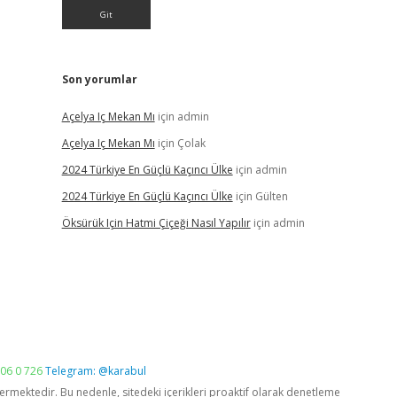
Son yorumlar
Açelya Iç Mekan Mı
için
admin
Açelya Iç Mekan Mı
için
Çolak
2024 Türkiye En Güçlü Kaçıncı Ülke
için
admin
2024 Türkiye En Güçlü Kaçıncı Ülke
için
Gülten
Öksürük Için Hatmi Çiçeği Nasıl Yapılır
için
admin
06 0 726
Telegram: @karabul
vermektedir. Bu nedenle, sitedeki içerikleri proaktif olarak denetleme