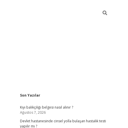
Sidebar
Son Yazılar
grand opera bah
Kıyı balıkçılığı belgesi nasıl alınır ?
Ağustos 7, 2026
Devlet hastanesinde cinsel yolla bulaşan hastalık testi
yapılır mı ?