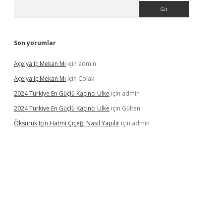
Arama
Son yorumlar
Açelya Iç Mekan Mı
için
admin
Açelya Iç Mekan Mı
için
Çolak
2024 Türkiye En Güçlü Kaçıncı Ülke
için
admin
2024 Türkiye En Güçlü Kaçıncı Ülke
için
Gülten
Öksürük Için Hatmi Çiçeği Nasıl Yapılır
için
admin
era bahis