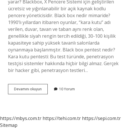
yarar? Blackbox, X Pencere Sistemi için geliştirilen
ücretsiz ve yığınlanabilir bir açık kaynak kodlu
pencere yöneticisidir. Black box nedir mimaride?
1990’lı yıllardan itibaren oyunlar, “kara kutu” adı
verilen, duvar, tavan ve taban aynı renk olan,
genellikle siyah rengin tercih edildiği, 30-100 kişilik
kapasiteye sahip yüksek tavanlı salonlarda
oynanmaya başlanmıştır. Black box pentest nedir?
Kara kutu pentesti: Bu test türünde, penetrasyon
testçisi sistemler hakkında hiçbir bilgi almaz. Gerçek
bir hacker gibi, penetrasyon testleri…
Black
Devamını okuyun
10 Yorum
Box
Ve
White
Box
Nedir
https://mbys.com.tr
https://tehi.com.tr
https://sepi.com.tr
Sitemap