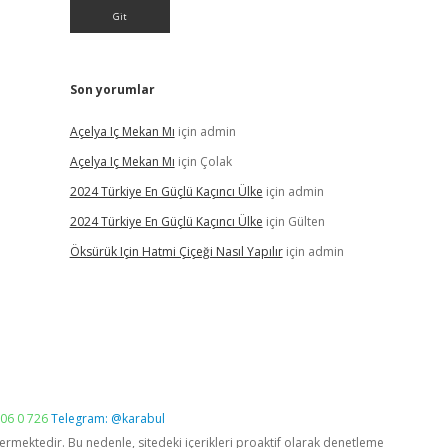
Son yorumlar
Açelya Iç Mekan Mı
için
admin
Açelya Iç Mekan Mı
için
Çolak
2024 Türkiye En Güçlü Kaçıncı Ülke
için
admin
2024 Türkiye En Güçlü Kaçıncı Ülke
için
Gülten
Öksürük Için Hatmi Çiçeği Nasıl Yapılır
için
admin
06 0 726
Telegram: @karabul
vermektedir. Bu nedenle, sitedeki içerikleri proaktif olarak denetleme