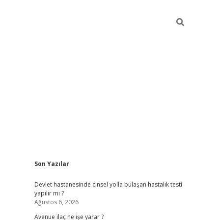
Sidebar
Son Yazılar
grand opera bah
Devlet hastanesinde cinsel yolla bulaşan hastalık testi
yapılır mı ?
Ağustos 6, 2026
Avenue ilaç ne işe yarar ?