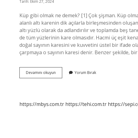
Tarih: Ekim 27, 2024
Küp gibi olmak ne demek? [1] Çok şişman. Küp olmak
alanlı altı karenin dik açılarla birleşmesinden oluşan
altı yüzlü olarak da adlandırılır ve toplamda beş tan
de tüm yüzlerinin kare olmasıdır. Hacmi üç eşit kena
doğal sayının karesini ve kuvvetini üstel bir ifade ol
çarpmaya o sayının karesi denir. Benzer şekilde, bir
Küp
Devamını okuyun
Yorum Bırak
Gibisin
Ne
Demek
https://mbys.com.tr
https://tehi.com.tr
https://sepi.