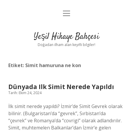
menüyü
Anasayfa
aç
Gizlilik Politikası
Yeşil Hikaye Bahçesi
Yasal Uyarı
Doğadan ilham alan keyifli bilgiler!
Hakkımızda
Etiket:
Simit hamuruna ne kon
Dünyada Ilk Simit Nerede Yapıldı
Tarih: Ekim 24, 2024
İlk simit nerede yapıldı? İzmir’de Simit Gevrek olarak
bilinir. (Bulgaristan’da “gevrek”, Sırbistan’da
“çevrek” ve Romanya’da “covrigi” olarak adlandırılır.
Simit, muhtemelen Balkanlar’dan İzmir’e gelen