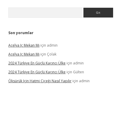
Arama
Son yorumlar
Açelya Iç Mekan Mı
için
admin
Açelya Iç Mekan Mı
için
Çolak
2024 Türkiye En Güçlü Kaçıncı Ülke
için
admin
2024 Türkiye En Güçlü Kaçıncı Ülke
için
Gülten
Öksürük Için Hatmi Çiçeği Nasıl Yapılır
için
admin
era bahis