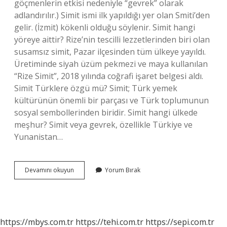
göçmenlerin etkisi nedeniyle “gevrek” olarak
adlandırılır.) Simit ismi ilk yapıldığı yer olan Smiti’den
gelir. (İzmit) kökenli olduğu söylenir. Simit hangi
yöreye aittir? Rize’nin tescilli lezzetlerinden biri olan
susamsız simit, Pazar ilçesinden tüm ülkeye yayıldı.
Üretiminde siyah üzüm pekmezi ve maya kullanılan
“Rize Simit”, 2018 yılında coğrafi işaret belgesi aldı.
Simit Türklere özgü mü? Simit; Türk yemek
kültürünün önemli bir parçası ve Türk toplumunun
sosyal sembollerinden biridir. Simit hangi ülkede
meşhur? Simit veya gevrek, özellikle Türkiye ve
Yunanistan…
Dünyada
Devamını okuyun
Yorum Bırak
Ilk
Simit
Nerede
Yapıldı
https://mbys.com.tr
https://tehi.com.tr
https://sepi.com.tr