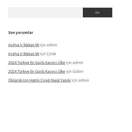
Arama
Son yorumlar
Açelya Iç Mekan Mı
için
admin
Açelya Iç Mekan Mı
için
Çolak
2024 Türkiye En Güçlü Kaçıncı Ülke
için
admin
2024 Türkiye En Güçlü Kaçıncı Ülke
için
Gülten
Öksürük Için Hatmi Çiçeği Nasıl Yapılır
için
admin
pera bahis