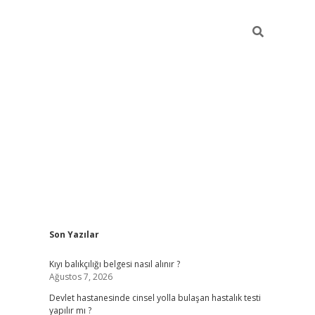
Sidebar
Son Yazılar
grand opera bahi
Kıyı balıkçılığı belgesi nasıl alınır ?
Ağustos 7, 2026
Devlet hastanesinde cinsel yolla bulaşan hastalık testi
yapılır mı ?