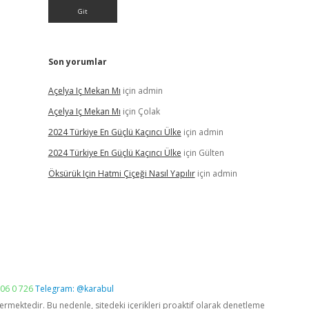
Son yorumlar
Açelya Iç Mekan Mı
için
admin
Açelya Iç Mekan Mı
için
Çolak
2024 Türkiye En Güçlü Kaçıncı Ülke
için
admin
2024 Türkiye En Güçlü Kaçıncı Ülke
için
Gülten
Öksürük Için Hatmi Çiçeği Nasıl Yapılır
için
admin
06 0 726
Telegram: @karabul
vermektedir. Bu nedenle, sitedeki içerikleri proaktif olarak denetleme