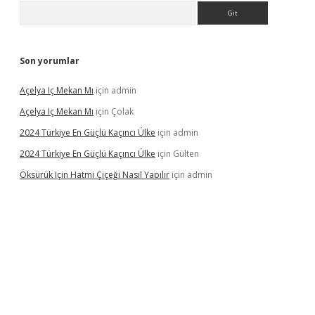
Arama
Son yorumlar
Açelya Iç Mekan Mı
için
admin
Açelya Iç Mekan Mı
için
Çolak
2024 Türkiye En Güçlü Kaçıncı Ülke
için
admin
2024 Türkiye En Güçlü Kaçıncı Ülke
için
Gülten
Öksürük Için Hatmi Çiçeği Nasıl Yapılır
için
admin
era bahis