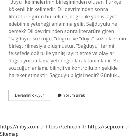
“duyu” kelimelerinin birleşiminden oluşan Türkçe
kökenli bir kelimedir. Dil devriminden sonra
literatüre giren bu kelime, doğru ile yanlışı ayırt
edebilme yeteneği anlamına gelir. Sağduyulu ne
demek? Dil devriminden sonra literatüre giren
“sağduyu” sözcüğü, “doğru” ve “duyu” sözcüklerinin
birleştirilmesiyle oluşmuştur. “Sağduyu” terimi
felsefede doğru ile yanlışı ayırt etme ve olayları
doğru yorumlama yeteneği olarak tanımlanır. Bu
sözcüğün anlamı, bilinçli ve kontrollü bir şekilde
hareket etmektir. Sağduyu bilgisi nedir? Günlük…
Sağ
Devamını okuyun
Yorum Bırak
Duyu
Nasıl
Yazılır
https://mbys.com.tr
https://tehi.com.tr
https://sepi.com.tr
Sitemap