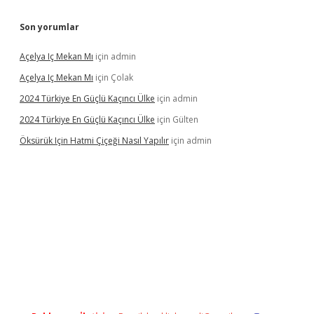
Son yorumlar
Açelya Iç Mekan Mı
için
admin
Açelya Iç Mekan Mı
için
Çolak
2024 Türkiye En Güçlü Kaçıncı Ülke
için
admin
2024 Türkiye En Güçlü Kaçıncı Ülke
için
Gülten
Öksürük Için Hatmi Çiçeği Nasıl Yapılır
için
admin
pera bahis