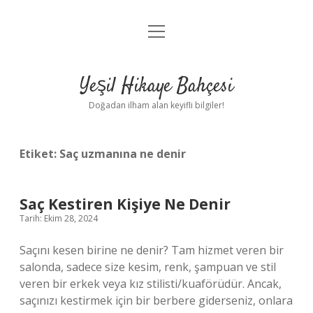
menüyü
Anasayfa
aç
Gizlilik Politikası
Yeşil Hikaye Bahçesi
Yasal Uyarı
Doğadan ilham alan keyifli bilgiler!
Hakkımızda
Etiket:
Saç uzmanına ne denir
Saç Kestiren Kişiye Ne Denir
Tarih: Ekim 28, 2024
Saçını kesen birine ne denir? Tam hizmet veren bir
salonda, sadece size kesim, renk, şampuan ve stil
veren bir erkek veya kız stilisti/kuaförüdür. Ancak,
saçınızı kestirmek için bir berbere giderseniz, onlara