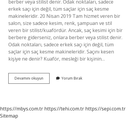
berber veya stilist denir. Odak noktaları, sadece
erkek saçı için değil, tüm saçlar için saç kesme
makineleridir. 20 Nisan 2019 Tam hizmet veren bir
salon, size sadece kesim, renk, şampuan ve stil
veren bir stilist/kuafördür. Ancak, saç kesimi için bir
berbere giderseniz, onlara berber veya stilist denir.
Odak noktaları, sadece erkek saçı için değil, tüm
saçlar için saç kesme makineleridir. Saçını kesen
kişiye ne denir? Kuaför, mesleği bir kişinin…
Saç
Devamını okuyun
Yorum Bırak
Kestiren
Kişiye
Ne
Denir
https://mbys.com.tr
https://tehi.com.tr
https://sepi.com.tr
Sitemap