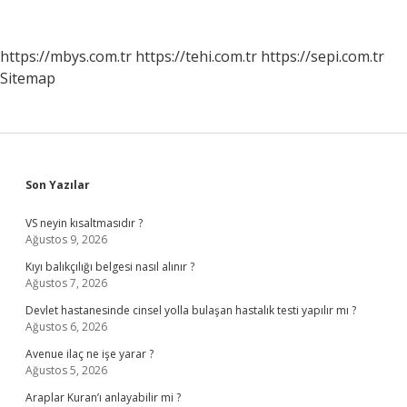
Ilk
Aşamada
Aşağıdakilerden
https://mbys.com.tr
https://tehi.com.tr
https://sepi.com.tr
Hangisi
Sitemap
Yapılır
Sidebar
Son Yazılar
VS neyin kısaltmasıdır ?
Ağustos 9, 2026
Kıyı balıkçılığı belgesi nasıl alınır ?
Ağustos 7, 2026
Devlet hastanesinde cinsel yolla bulaşan hastalık testi yapılır mı ?
Ağustos 6, 2026
Avenue ilaç ne işe yarar ?
Ağustos 5, 2026
Araplar Kuran’ı anlayabilir mi ?