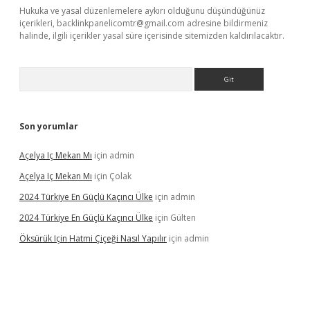
Hukuka ve yasal düzenlemelere aykırı olduğunu düşündüğünüz
içerikleri,
backlinkpanelicomtr@gmail.com
adresine bildirmeniz
halinde, ilgili içerikler yasal süre içerisinde sitemizden kaldırılacaktır.
Arama
Son yorumlar
Açelya Iç Mekan Mı
için
admin
Açelya Iç Mekan Mı
için
Çolak
2024 Türkiye En Güçlü Kaçıncı Ülke
için
admin
2024 Türkiye En Güçlü Kaçıncı Ülke
için
Gülten
Öksürük Için Hatmi Çiçeği Nasıl Yapılır
için
admin