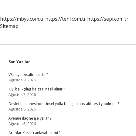
Ilk
Aşamada
Aşağıdakilerden
https://mbys.com.tr
https://tehi.com.tr
https://sepi.com.tr
Hangisi
Sitemap
Yapılır
Sidebar
Son Yazılar
VS neyin kısaltmasıdır ?
Ağustos 9, 2026
Kıyı balıkçılığı belgesi nasıl alınır ?
Ağustos 7, 2026
Devlet hastanesinde cinsel yolla bulaşan hastalık testi yapılır mı ?
Ağustos 6, 2026
Avenue ilaç ne işe yarar ?
Ağustos 5, 2026
Araplar Kuran’ı anlayabilir mi ?