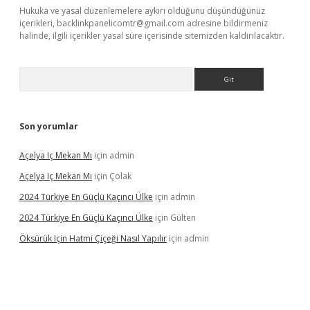
Hukuka ve yasal düzenlemelere aykırı olduğunu düşündüğünüz
içerikleri,
backlinkpanelicomtr@gmail.com
adresine bildirmeniz
halinde, ilgili içerikler yasal süre içerisinde sitemizden kaldırılacaktır.
Arama
Son yorumlar
Açelya Iç Mekan Mı
için
admin
Açelya Iç Mekan Mı
için
Çolak
2024 Türkiye En Güçlü Kaçıncı Ülke
için
admin
2024 Türkiye En Güçlü Kaçıncı Ülke
için
Gülten
Öksürük Için Hatmi Çiçeği Nasıl Yapılır
için
admin