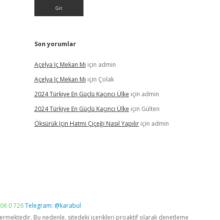
Son yorumlar
Açelya Iç Mekan Mı
için
admin
Açelya Iç Mekan Mı
için
Çolak
2024 Türkiye En Güçlü Kaçıncı Ülke
için
admin
2024 Türkiye En Güçlü Kaçıncı Ülke
için
Gülten
Öksürük Için Hatmi Çiçeği Nasıl Yapılır
için
admin
06 0 726
Telegram: @karabul
vermektedir. Bu nedenle, sitedeki içerikleri proaktif olarak denetleme