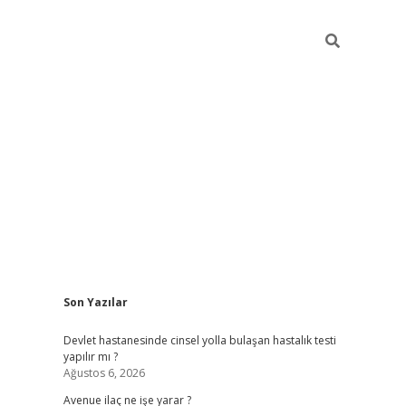
Sidebar
Son Yazılar
grand opera bahi
Devlet hastanesinde cinsel yolla bulaşan hastalık testi
yapılır mı ?
Ağustos 6, 2026
Avenue ilaç ne işe yarar ?