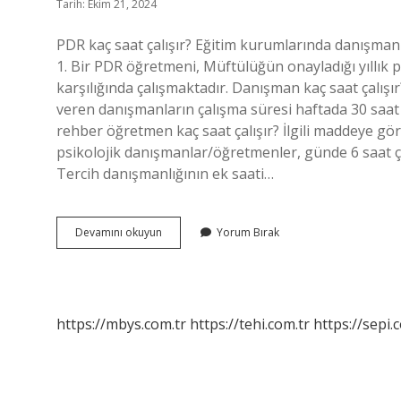
Tarih: Ekim 21, 2024
PDR kaç saat çalışır? Eğitim kurumlarında danışmanl
1. Bir PDR öğretmeni, Müftülüğün onayladığı yıllık
karşılığında çalışmaktadır. Danışman kaç saat çalış
veren danışmanların çalışma süresi haftada 30 saat 
rehber öğretmen kaç saat çalışır? İlgili maddeye gö
psikolojik danışmanlar/öğretmenler, günde 6 saat ç
Tercih danışmanlığının ek saati…
Pdr
Devamını okuyun
Yorum Bırak
Günde
Kaç
Saat
Çalışır
https://mbys.com.tr
https://tehi.com.tr
https://sepi.