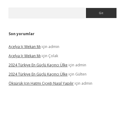
Arama
Son yorumlar
Açelya Iç Mekan Mı
için
admin
Açelya Iç Mekan Mı
için
Çolak
2024 Türkiye En Güçlü Kaçıncı Ülke
için
admin
2024 Türkiye En Güçlü Kaçıncı Ülke
için
Gülten
Öksürük Için Hatmi Çiçeği Nasıl Yapılır
için
admin
pera bahis