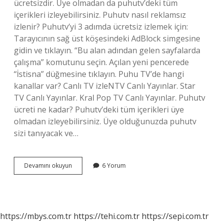
ücretsizdir. Üye olmadan da puhutv’deki tüm
içerikleri izleyebilirsiniz. Puhutv nasıl reklamsız
izlenir? Puhutv’yi 3 adımda ücretsiz izlemek için:
Tarayıcının sağ üst köşesindeki AdBlock simgesine
gidin ve tıklayın. “Bu alan adından gelen sayfalarda
çalışma” komutunu seçin. Açılan yeni pencerede
“İstisna” düğmesine tıklayın. Puhu TV’de hangi
kanallar var? Canlı TV izleNTV Canlı Yayınlar. Star
TV Canlı Yayınlar. Kral Pop TV Canlı Yayınlar. Puhutv
ücreti ne kadar? Puhutv’deki tüm içerikleri üye
olmadan izleyebilirsiniz. Üye olduğunuzda puhutv
sizi tanıyacak ve…
Puhu
Devamını okuyun
6 Yorum
Tv
Izlemek
Ücretli
Mi
https://mbys.com.tr
https://tehi.com.tr
https://sepi.com.tr