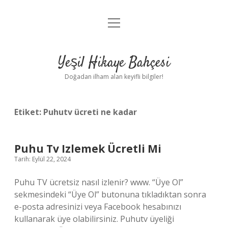
menüyü
Anasayfa
aç
Gizlilik Politikası
Yeşil Hikaye Bahçesi
Yasal Uyarı
Doğadan ilham alan keyifli bilgiler!
Hakkımızda
Etiket:
Puhutv ücreti ne kadar
Puhu Tv Izlemek Ücretli Mi
Tarih: Eylül 22, 2024
Puhu TV ücretsiz nasıl izlenir? www. “Üye Ol”
sekmesindeki “Üye Ol” butonuna tıkladıktan sonra
e-posta adresinizi veya Facebook hesabınızı
kullanarak üye olabilirsiniz. Puhutv üyeliği