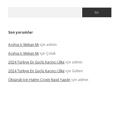
Arama
Son yorumlar
Açelya Iç Mekan Mı
için
admin
Açelya Iç Mekan Mı
için
Çolak
2024 Türkiye En Güçlü Kaçıncı Ülke
için
admin
2024 Türkiye En Güçlü Kaçıncı Ülke
için
Gülten
Öksürük Için Hatmi Çiçeği Nasıl Yapılır
için
admin
pera bahis