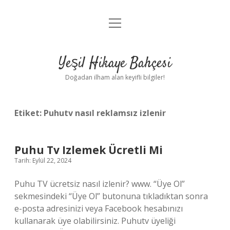
menüyü
Anasayfa
aç
Gizlilik Politikası
Yeşil Hikaye Bahçesi
Yasal Uyarı
Doğadan ilham alan keyifli bilgiler!
Hakkımızda
Etiket:
Puhutv nasıl reklamsız izlenir
Puhu Tv Izlemek Ücretli Mi
Tarih: Eylül 22, 2024
Puhu TV ücretsiz nasıl izlenir? www. “Üye Ol”
sekmesindeki “Üye Ol” butonuna tıkladıktan sonra
e-posta adresinizi veya Facebook hesabınızı
kullanarak üye olabilirsiniz. Puhutv üyeliği