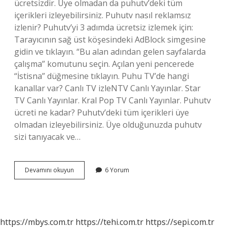
ücretsizdir. Üye olmadan da puhutv’deki tüm
içerikleri izleyebilirsiniz. Puhutv nasıl reklamsız
izlenir? Puhutv’yi 3 adımda ücretsiz izlemek için:
Tarayıcının sağ üst köşesindeki AdBlock simgesine
gidin ve tıklayın. “Bu alan adından gelen sayfalarda
çalışma” komutunu seçin. Açılan yeni pencerede
“İstisna” düğmesine tıklayın. Puhu TV’de hangi
kanallar var? Canlı TV izleNTV Canlı Yayınlar. Star
TV Canlı Yayınlar. Kral Pop TV Canlı Yayınlar. Puhutv
ücreti ne kadar? Puhutv’deki tüm içerikleri üye
olmadan izleyebilirsiniz. Üye olduğunuzda puhutv
sizi tanıyacak ve…
Puhu
Devamını okuyun
6 Yorum
Tv
Izlemek
Ücretli
Mi
https://mbys.com.tr
https://tehi.com.tr
https://sepi.com.tr