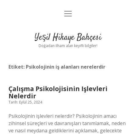
menüyü
Anasayfa
aç
Gizlilik Politikası
Yeşil Hikaye Bahçesi
Yasal Uyarı
Doğadan ilham alan keyifli bilgiler!
Hakkımızda
Etiket:
Psikolojinin iş alanları nerelerdir
Çalışma Psikolojisinin Işlevleri
Nelerdir
Tarih: Eylül 25, 2024
Psikolojinin işlevleri nelerdir? Psikolojinin amacı
zihinsel süreçleri ve davranışları tanımlamak, neden
ve nasıl meydana geldiklerini açıklamak, gelecekte