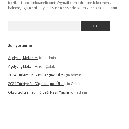
içerikleri,
backlinkpanelicomtr@gmail.com
adresine bildirmeniz
halinde, ilgili içerikler yasal süre içerisinde sitemizden kaldırılacaktır.
Arama
Son yorumlar
Açelya Iç Mekan Mı
için
admin
Açelya Iç Mekan Mı
için
Çolak
2024 Türkiye En Güçlü Kaçıncı Ülke
için
admin
2024 Türkiye En Güçlü Kaçıncı Ülke
için
Gülten
Öksürük Için Hatmi Çiçeği Nasıl Yapılır
için
admin