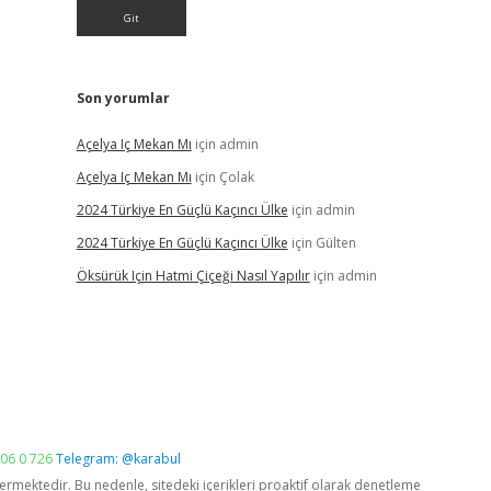
Son yorumlar
Açelya Iç Mekan Mı
için
admin
Açelya Iç Mekan Mı
için
Çolak
2024 Türkiye En Güçlü Kaçıncı Ülke
için
admin
2024 Türkiye En Güçlü Kaçıncı Ülke
için
Gülten
Öksürük Için Hatmi Çiçeği Nasıl Yapılır
için
admin
06 0 726
Telegram: @karabul
vermektedir. Bu nedenle, sitedeki içerikleri proaktif olarak denetleme