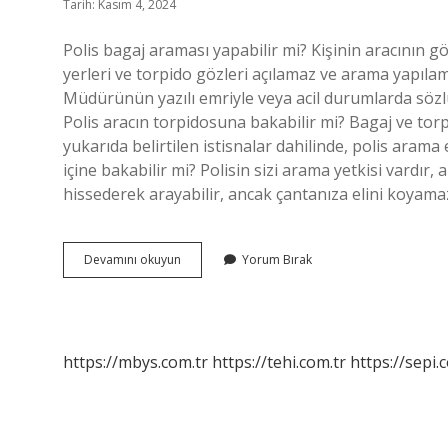
Tarih: Kasım 4, 2024
Polis bagaj araması yapabilir mi? Kişinin aracının 
yerleri ve torpido gözleri açılamaz ve arama yapı
Müdürünün yazılı emriyle veya acil durumlarda sözlü
Polis aracın torpidosuna bakabilir mi? Bagaj ve torp
yukarıda belirtilen istisnalar dahilinde, polis aram
içine bakabilir mi? Polisin sizi arama yetkisi vardır,
hissederek arayabilir, ancak çantanıza elini koyam
Polis
Devamını okuyun
Yorum Bırak
Arabanın
Bagajına
Bakabilir
Mi
https://mbys.com.tr
https://tehi.com.tr
https://sepi.