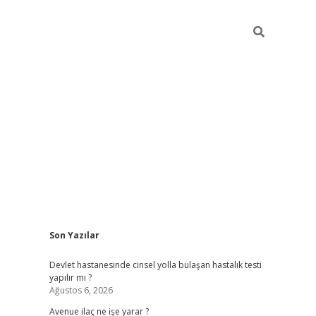
Sidebar
Son Yazılar
grand opera bah
Devlet hastanesinde cinsel yolla bulaşan hastalık testi
yapılır mı ?
Ağustos 6, 2026
Avenue ilaç ne işe yarar ?