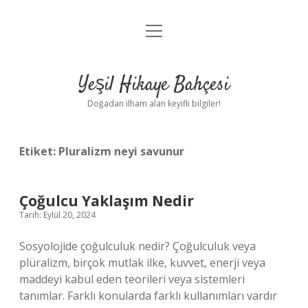
menüyü
Anasayfa
aç
Gizlilik Politikası
Yeşil Hikaye Bahçesi
Yasal Uyarı
Doğadan ilham alan keyifli bilgiler!
Hakkımızda
Etiket:
Pluralizm neyi savunur
Çoğulcu Yaklaşım Nedir
Tarih: Eylül 20, 2024
Sosyolojide çoğulculuk nedir? Çoğulculuk veya
plüralizm, birçok mutlak ilke, kuvvet, enerji veya
maddeyi kabul eden teorileri veya sistemleri
tanımlar. Farklı konularda farklı kullanımları vardır