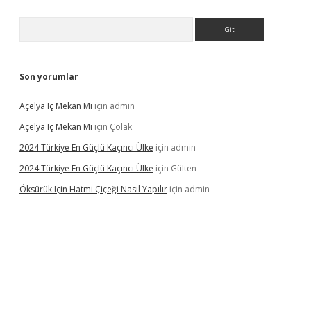
Arama
Son yorumlar
Açelya Iç Mekan Mı
için
admin
Açelya Iç Mekan Mı
için
Çolak
2024 Türkiye En Güçlü Kaçıncı Ülke
için
admin
2024 Türkiye En Güçlü Kaçıncı Ülke
için
Gülten
Öksürük Için Hatmi Çiçeği Nasıl Yapılır
için
admin
pera bahis