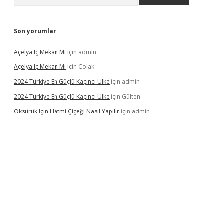
Son yorumlar
Açelya Iç Mekan Mı
için
admin
Açelya Iç Mekan Mı
için
Çolak
2024 Türkiye En Güçlü Kaçıncı Ülke
için
admin
2024 Türkiye En Güçlü Kaçıncı Ülke
için
Gülten
Öksürük Için Hatmi Çiçeği Nasıl Yapılır
için
admin
pera bahis