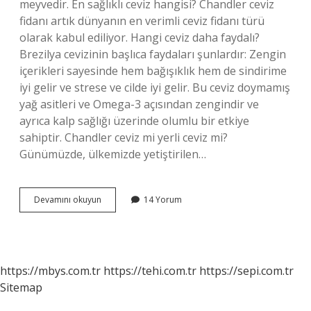
meyvedir. En sağlıklı ceviz hangisi? Chandler ceviz
fidanı artık dünyanın en verimli ceviz fidanı türü
olarak kabul ediliyor. Hangi ceviz daha faydalı?
Brezilya cevizinin başlıca faydaları şunlardır: Zengin
içerikleri sayesinde hem bağışıklık hem de sindirime
iyi gelir ve strese ve cilde iyi gelir. Bu ceviz doymamış
yağ asitleri ve Omega-3 açısından zengindir ve
ayrıca kalp sağlığı üzerinde olumlu bir etkiye
sahiptir. Chandler ceviz mi yerli ceviz mi?
Günümüzde, ülkemizde yetiştirilen…
En
Devamını okuyun
14 Yorum
Yağlı
Ceviz
Hangisi
https://mbys.com.tr
https://tehi.com.tr
https://sepi.com.tr
Sitemap