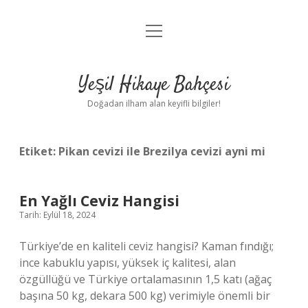
menüyü
Anasayfa
aç
Gizlilik Politikası
Yeşil Hikaye Bahçesi
Yasal Uyarı
Doğadan ilham alan keyifli bilgiler!
Hakkımızda
Etiket:
Pikan cevizi ile Brezilya cevizi ayni mi
En Yağlı Ceviz Hangisi
Tarih: Eylül 18, 2024
Türkiye’de en kaliteli ceviz hangisi? Kaman fındığı;
ince kabuklu yapısı, yüksek iç kalitesi, alan
özgüllüğü ve Türkiye ortalamasının 1,5 katı (ağaç
başına 50 kg, dekara 500 kg) verimiyle önemli bir