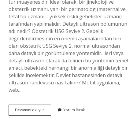
tür muayenesidir. İdeal olarak, bir jinekoloji ve
obstetrik uzmanı, yani bir perinatolog (maternal ve
fetal tıp uzmanı – yüksek riskli gebelikler uzmanı)
tarafından yapılmalıdır. Detaylı ultrason bölümünün
adı nedir? Obstetrik USG Seviye 2. Gebelik
değerlendirmesinin en önemli aşamalarından biri
olan obstetrik USG Seviye 2, normal ultrasondan
daha detaylı bir görüntüleme yöntemidir. İleri veya
detaylı ultrason olarak da bilinen bu yöntemin temel
amacı, bebekteki herhangi bir anormalliği detaylı bir
şekilde incelemektir. Devlet hastanesinden detaylı
ultrason randevusu nasıl alınır? Mobil uygulama,
web…
Detaylı
Devamını okuyun
Yorum Bırak
Ultrason
Için
Hangi
Bölüme