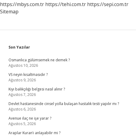
Gitmeliyim
https://mbys.com.tr
https://tehi.com.tr
https://sepi.com.tr
Sitemap
Sidebar
Son Yazılar
Osmanlıca gülümsemek ne demek ?
Ağustos 10, 2026
VS neyin kısaltmasıdır ?
Ağustos 9, 2026
Kıyı balıkçılığı belgesi nasıl alınır ?
Ağustos 7, 2026
Devlet hastanesinde cinsel yolla bulaşan hastalık testi yapılır mı ?
Ağustos 6, 2026
Avenue ilaç ne işe yarar ?
Ağustos 5, 2026
Araplar Kuran’ı anlayabilir mi ?