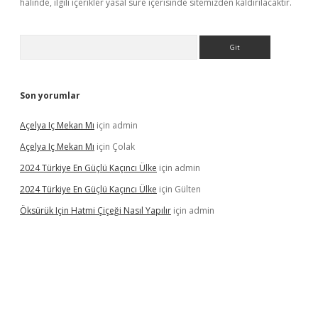
halinde, ilgili içerikler yasal süre içerisinde sitemizden kaldırılacaktır.
Arama
Son yorumlar
Açelya Iç Mekan Mı
için
admin
Açelya Iç Mekan Mı
için
Çolak
2024 Türkiye En Güçlü Kaçıncı Ülke
için
admin
2024 Türkiye En Güçlü Kaçıncı Ülke
için
Gülten
Öksürük Için Hatmi Çiçeği Nasıl Yapılır
için
admin