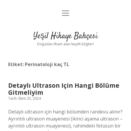
menüyü
Anasayfa
aç
Gizlilik Politikası
Yeşil Hikaye Bahçesi
Yasal Uyarı
Doğadan ilham alan keyifli bilgiler!
Hakkımızda
Etiket:
Perinatoloji kaç TL
Detaylı Ultrason Için Hangi Bölüme
Gitmeliyim
Tarih: Ekim 25, 2024
Detaylı ultrason için hangi bölümden randevu alınır?
Ayrıntılı ultrason muayenesi (ikinci aşama ultrason –
ayrıntılı ultrason muayenesi), rahimdeki fetüsün bir