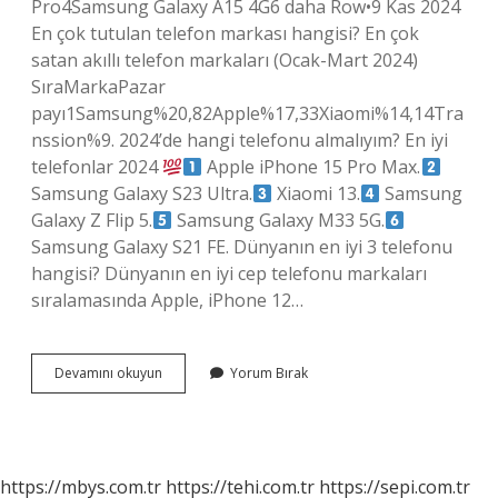
Pro4Samsung Galaxy A15 4G6 daha Row•9 Kas 2024
En çok tutulan telefon markası hangisi? En çok
satan akıllı telefon markaları (Ocak-Mart 2024)
SıraMarkaPazar
payı1Samsung%20,82Apple%17,33Xiaomi%14,14Tra
nssion%9. 2024’de hangi telefonu almalıyım? En iyi
telefonlar 2024
Apple iPhone 15 Pro Max.
Samsung Galaxy S23 Ultra.
Xiaomi 13.
Samsung
Galaxy Z Flip 5.
Samsung Galaxy M33 5G.
Samsung Galaxy S21 FE. Dünyanın en iyi 3 telefonu
hangisi? Dünyanın en iyi cep telefonu markaları
sıralamasında Apple, iPhone 12…
3
Devamını okuyun
Yorum Bırak
Sırada
Hangi
Telefon
Markası
Var
https://mbys.com.tr
https://tehi.com.tr
https://sepi.com.tr