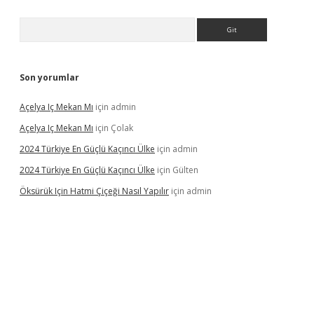
Arama
Son yorumlar
Açelya Iç Mekan Mı
için
admin
Açelya Iç Mekan Mı
için
Çolak
2024 Türkiye En Güçlü Kaçıncı Ülke
için
admin
2024 Türkiye En Güçlü Kaçıncı Ülke
için
Gülten
Öksürük Için Hatmi Çiçeği Nasıl Yapılır
için
admin
pera bahis