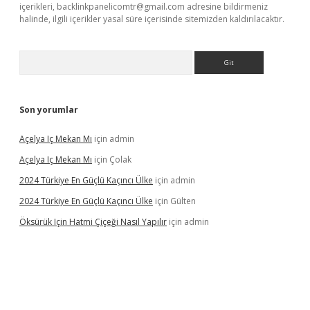
içerikleri,
backlinkpanelicomtr@gmail.com
adresine bildirmeniz
halinde, ilgili içerikler yasal süre içerisinde sitemizden kaldırılacaktır.
Arama
Son yorumlar
Açelya Iç Mekan Mı
için
admin
Açelya Iç Mekan Mı
için
Çolak
2024 Türkiye En Güçlü Kaçıncı Ülke
için
admin
2024 Türkiye En Güçlü Kaçıncı Ülke
için
Gülten
Öksürük Için Hatmi Çiçeği Nasıl Yapılır
için
admin