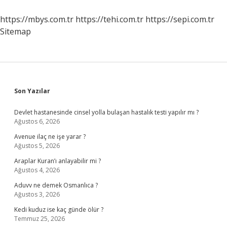
https://mbys.com.tr
https://tehi.com.tr
https://sepi.com.tr
Sitemap
Sidebar
Son Yazılar
Devlet hastanesinde cinsel yolla bulaşan hastalık testi yapılır mı ?
Ağustos 6, 2026
Avenue ilaç ne işe yarar ?
Ağustos 5, 2026
Araplar Kuran’ı anlayabilir mi ?
Ağustos 4, 2026
Aduvv ne demek Osmanlıca ?
Ağustos 3, 2026
Kedi kuduz ise kaç günde ölür ?
Temmuz 25, 2026