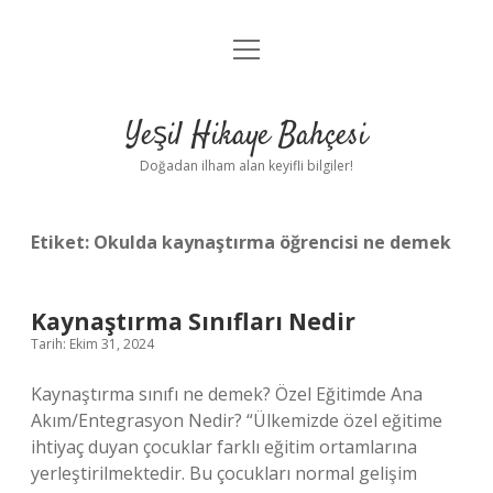
menüyü
Anasayfa
aç
Gizlilik Politikası
Yeşil Hikaye Bahçesi
Yasal Uyarı
Doğadan ilham alan keyifli bilgiler!
Hakkımızda
Etiket:
Okulda kaynaştırma öğrencisi ne demek
Kaynaştırma Sınıfları Nedir
Tarih: Ekim 31, 2024
Kaynaştırma sınıfı ne demek? Özel Eğitimde Ana
Akım/Entegrasyon Nedir? “Ülkemizde özel eğitime
ihtiyaç duyan çocuklar farklı eğitim ortamlarına
yerleştirilmektedir. Bu çocukları normal gelişim