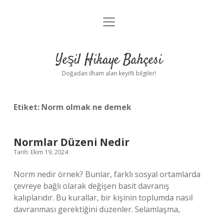
menüyü
Anasayfa
aç
Gizlilik Politikası
Yeşil Hikaye Bahçesi
Yasal Uyarı
Doğadan ilham alan keyifli bilgiler!
Hakkımızda
Etiket:
Norm olmak ne demek
Normlar Düzeni Nedir
Tarih: Ekim 19, 2024
Norm nedir örnek? Bunlar, farklı sosyal ortamlarda
çevreye bağlı olarak değişen basit davranış
kalıplarıdır. Bu kurallar, bir kişinin toplumda nasıl
davranması gerektiğini düzenler. Selamlaşma,