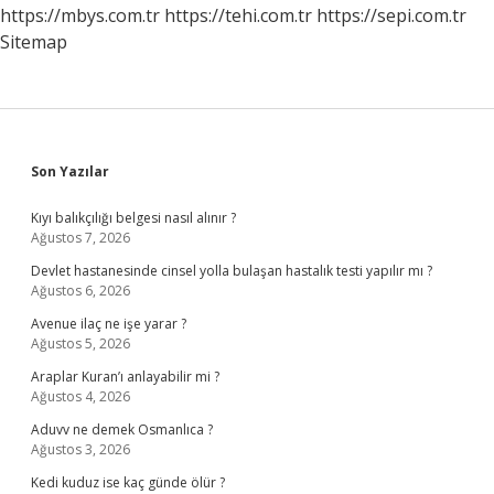
https://mbys.com.tr
https://tehi.com.tr
https://sepi.com.tr
Sitemap
Sidebar
Son Yazılar
Kıyı balıkçılığı belgesi nasıl alınır ?
Ağustos 7, 2026
Devlet hastanesinde cinsel yolla bulaşan hastalık testi yapılır mı ?
Ağustos 6, 2026
Avenue ilaç ne işe yarar ?
Ağustos 5, 2026
Araplar Kuran’ı anlayabilir mi ?
Ağustos 4, 2026
Aduvv ne demek Osmanlıca ?
Ağustos 3, 2026
Kedi kuduz ise kaç günde ölür ?