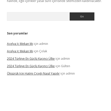
halinde, ilgili içerikler yasal süre içerisinde sitemizden kaldırılacaktır.
Arama
Son yorumlar
Açelya Iç Mekan Mı
için
admin
Açelya Iç Mekan Mı
için
Çolak
2024 Türkiye En Güçlü Kaçıncı Ülke
için
admin
2024 Türkiye En Güçlü Kaçıncı Ülke
için
Gülten
Öksürük Için Hatmi Çiçeği Nasıl Yapılır
için
admin