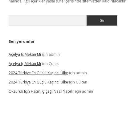
halinde, ilgili içerikler yasal süre içerisinde sitemizden kaldırılacaktır.
Arama
Son yorumlar
Açelya Iç Mekan Mı
için
admin
Açelya Iç Mekan Mı
için
Çolak
2024 Türkiye En Güçlü Kaçıncı Ülke
için
admin
2024 Türkiye En Güçlü Kaçıncı Ülke
için
Gülten
Öksürük Için Hatmi Çiçeği Nasıl Yapılır
için
admin