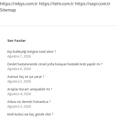
Ne
https://mbys.com.tr
https://tehi.com.tr
https://sepi.com.tr
Işe
Sitemap
Yarar
Sidebar
Son Yazılar
Kıyı balıkçılığı belgesi nasıl alınır ?
Ağustos 7, 2026
Devlet hastanesinde cinsel yolla bulaşan hastalık testi yapılır mı ?
Ağustos 6, 2026
Avenue ilaç ne işe yarar ?
Ağustos 5, 2026
Araplar Kuran’ı anlayabilir mi ?
Ağustos 4, 2026
Aduvv ne demek Osmanlıca ?
Ağustos 3, 2026
Kedi kuduz ise kaç günde ölür ?