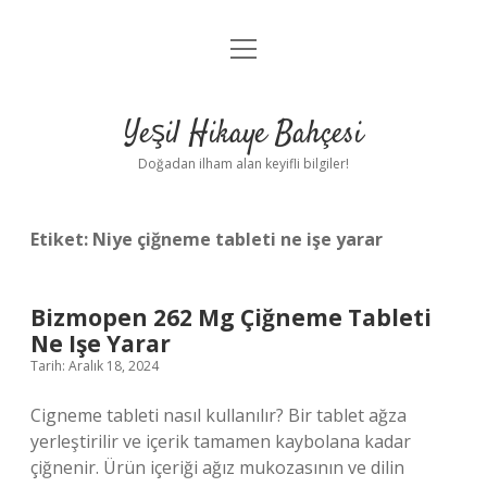
menüyü
Anasayfa
aç
Gizlilik Politikası
Yeşil Hikaye Bahçesi
Yasal Uyarı
Doğadan ilham alan keyifli bilgiler!
Hakkımızda
Etiket:
Niye çiğneme tableti ne işe yarar
Bizmopen 262 Mg Çiğneme Tableti
Ne Işe Yarar
Tarih: Aralık 18, 2024
Cigneme tableti nasıl kullanılır? Bir tablet ağza
yerleştirilir ve içerik tamamen kaybolana kadar
çiğnenir. Ürün içeriği ağız mukozasının ve dilin