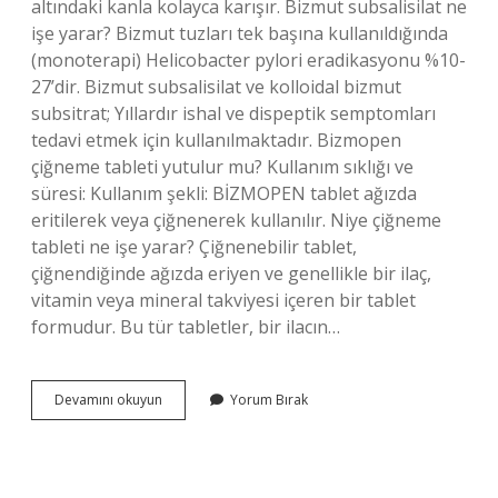
altındaki kanla kolayca karışır. Bizmut subsalisilat ne
işe yarar? Bizmut tuzları tek başına kullanıldığında
(monoterapi) Helicobacter pylori eradikasyonu %10-
27’dir. Bizmut subsalisilat ve kolloidal bizmut
subsitrat; Yıllardır ishal ve dispeptik semptomları
tedavi etmek için kullanılmaktadır. Bizmopen
çiğneme tableti yutulur mu? Kullanım sıklığı ve
süresi: Kullanım şekli: BİZMOPEN tablet ağızda
eritilerek veya çiğnenerek kullanılır. Niye çiğneme
tableti ne işe yarar? Çiğnenebilir tablet,
çiğnendiğinde ağızda eriyen ve genellikle bir ilaç,
vitamin veya mineral takviyesi içeren bir tablet
formudur. Bu tür tabletler, bir ilacın…
Bizmopen
Devamını okuyun
Yorum Bırak
262
Mg
Çiğneme
Tableti