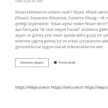
Tarih: Ocak 23, 2025
Nisan kelimesinin anlamı nedir? Nisan, Miladi takvim
(Nisan), Süryanice (Nisanna), Sümerce (Nisag = ilk 
geldiği söylenebilir. Nisan ayına neden Nisan deni
aya Farsçada “ilk taze meyve hasadı” anlamına gelen 
açıyor ve güneş yine nisan ayında daha güçlü bir şe
evlenme çağına gelmiş kız ve erkek çocuklarının ail
göreneklerine uygun olarak evleneceklerine dair…
Nisan
Devamını okuyun
Yorum Bırak
Kelimesinin
Sözlük
Anlamı
Nedir
https://mbys.com.tr
https://tehi.com.tr
https://sepi.