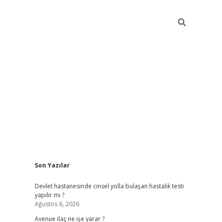
Sidebar
Son Yazılar
grand opera bah
Devlet hastanesinde cinsel yolla bulaşan hastalık testi
yapılır mı ?
Ağustos 6, 2026
Avenue ilaç ne işe yarar ?