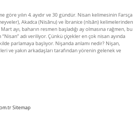
e göre yılın 4. ayıdır ve 30 gündür. Nisan kelimesinin Farsça
meyveler), Akadca (Nisānu) ve İbranice (nîsān) kelimelerinden
r? Mart ayı, baharın resmen başladığı ay olmasına rağmen, bu
“Nisan” adı veriliyor. Çünkü çiçekler en çok nisan ayında
kilde parlamaya başlıyor. Nişanda anlamı nedir? Nişan,
eleri ve yakın arkadaşları tarafından yörenin gelenek ve
com.tr
Sitemap