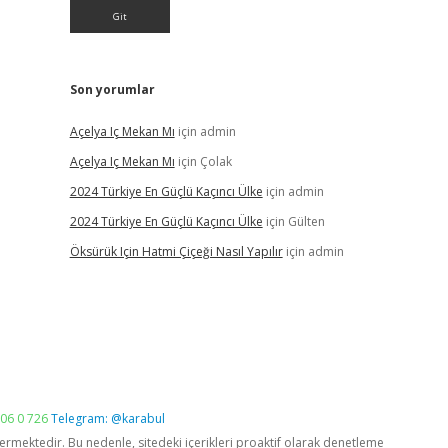
Son yorumlar
Açelya Iç Mekan Mı
için
admin
Açelya Iç Mekan Mı
için
Çolak
2024 Türkiye En Güçlü Kaçıncı Ülke
için
admin
2024 Türkiye En Güçlü Kaçıncı Ülke
için
Gülten
Öksürük Için Hatmi Çiçeği Nasıl Yapılır
için
admin
06 0 726
Telegram: @karabul
vermektedir. Bu nedenle, sitedeki içerikleri proaktif olarak denetleme