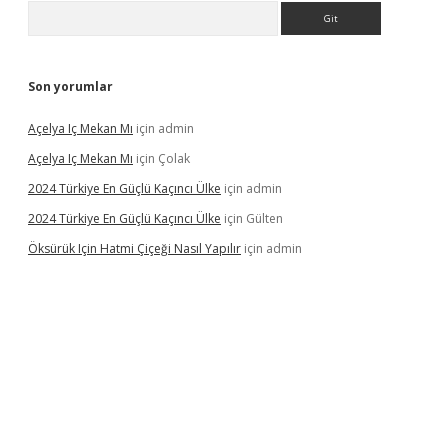
Arama
Son yorumlar
Açelya Iç Mekan Mı
için
admin
Açelya Iç Mekan Mı
için
Çolak
2024 Türkiye En Güçlü Kaçıncı Ülke
için
admin
2024 Türkiye En Güçlü Kaçıncı Ülke
için
Gülten
Öksürük Için Hatmi Çiçeği Nasıl Yapılır
için
admin
pera bahis