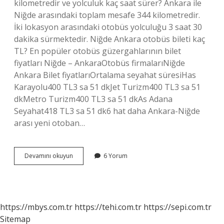
kilometredir ve yolculuk kaç saat sürer? Ankara ile
Niğde arasındaki toplam mesafe 344 kilometredir.
İki lokasyon arasındaki otobüs yolculuğu 3 saat 30
dakika sürmektedir. Niğde Ankara otobüs bileti kaç
TL? En popüler otobüs güzergahlarının bilet
fiyatları Niğde – AnkaraOtobüs firmalarıNiğde
Ankara Bilet fiyatlarıOrtalama seyahat süresiHas
Karayolu400 TL3 sa 51 dkJet Turizm400 TL3 sa 51
dkMetro Turizm400 TL3 sa 51 dkAs Adana
Seyahat418 TL3 sa 51 dk6 hat daha Ankara-Niğde
arası yeni otoban…
Niğde
Devamını okuyun
6 Yorum
Ankara
Arası
Kaç
Saat
Var
https://mbys.com.tr
https://tehi.com.tr
https://sepi.com.tr
Sitemap