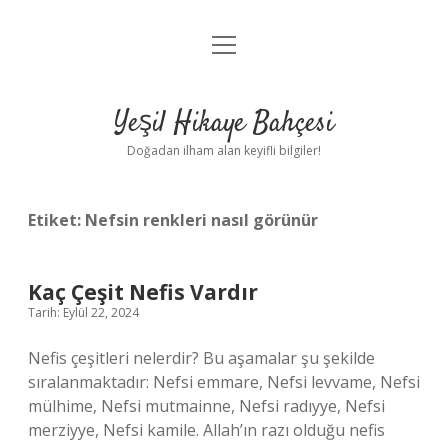
menüyü
Anasayfa
aç
Gizlilik Politikası
Yeşil Hikaye Bahçesi
Yasal Uyarı
Doğadan ilham alan keyifli bilgiler!
Hakkımızda
Etiket:
Nefsin renkleri nasıl görünür
Kaç Çeşit Nefis Vardır
Tarih: Eylül 22, 2024
Nefis çeşitleri nelerdir? Bu aşamalar şu şekilde
sıralanmaktadır: Nefsi emmare, Nefsi levvame, Nefsi
mülhime, Nefsi mutmainne, Nefsi radıyye, Nefsi
merziyye, Nefsi kamile. Allah’ın razı olduğu nefis