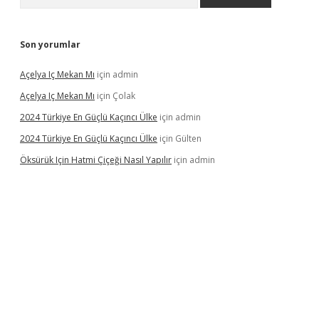
Son yorumlar
Açelya Iç Mekan Mı
için
admin
Açelya Iç Mekan Mı
için
Çolak
2024 Türkiye En Güçlü Kaçıncı Ülke
için
admin
2024 Türkiye En Güçlü Kaçıncı Ülke
için
Gülten
Öksürük Için Hatmi Çiçeği Nasıl Yapılır
için
admin
pera bahis