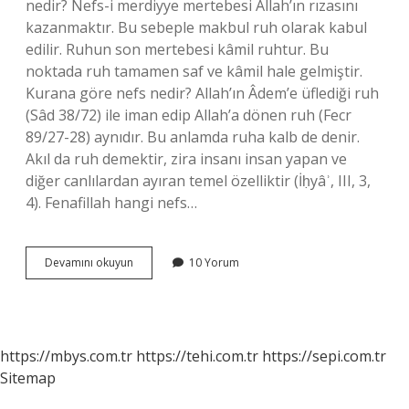
nedir? Nefs-i merdiyye mertebesi Allah’ın rızasını
kazanmaktır. Bu sebeple makbul ruh olarak kabul
edilir. Ruhun son mertebesi kâmil ruhtur. Bu
noktada ruh tamamen saf ve kâmil hale gelmiştir.
Kurana göre nefs nedir? Allah’ın Âdem’e üflediği ruh
(Sâd 38/72) ile iman edip Allah’a dönen ruh (Fecr
89/27-28) aynıdır. Bu anlamda ruha kalb de denir.
Akıl da ruh demektir, zira insanı insan yapan ve
diğer canlılardan ayıran temel özelliktir (İḥyâʾ, III, 3,
4). Fenafillah hangi nefs…
Kaç
Devamını okuyun
10 Yorum
Çeşit
Nefis
Vardır
https://mbys.com.tr
https://tehi.com.tr
https://sepi.com.tr
Sitemap