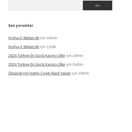
Arama
Son yorumlar
Açelya Iç Mekan Mı
için
admin
Açelya Iç Mekan Mı
için
Çolak
2024 Türkiye En Güçlü Kaçıncı Ülke
için
admin
2024 Türkiye En Güçlü Kaçıncı Ülke
için
Gülten
Öksürük Için Hatmi Çiçeği Nasıl Yapılır
için
admin
pera bahis