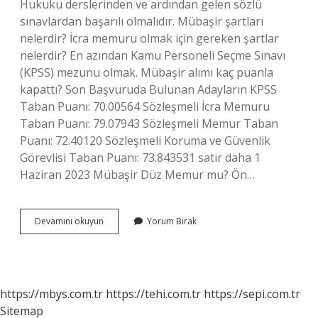
Hukuku derslerinden ve ardından gelen sözlü
sınavlardan başarılı olmalıdır. Mübaşir şartları
nelerdir? İcra memuru olmak için gereken şartlar
nelerdir? En azından Kamu Personeli Seçme Sınavı
(KPSS) mezunu olmak. Mübaşir alımı kaç puanla
kapattı? Son Başvuruda Bulunan Adayların KPSS
Taban Puanı: 70.00564 Sözleşmeli İcra Memuru
Taban Puanı: 79.07943 Sözleşmeli Memur Taban
Puanı: 72.40120 Sözleşmeli Koruma ve Güvenlik
Görevlisi Taban Puanı: 73.843531 satır daha 1
Haziran 2023 Mübaşir Düz Memur mu? Ön…
Mübaşir
Devamını okuyun
Yorum Bırak
Kpss
Istiyor
Mu
https://mbys.com.tr
https://tehi.com.tr
https://sepi.com.tr
Sitemap