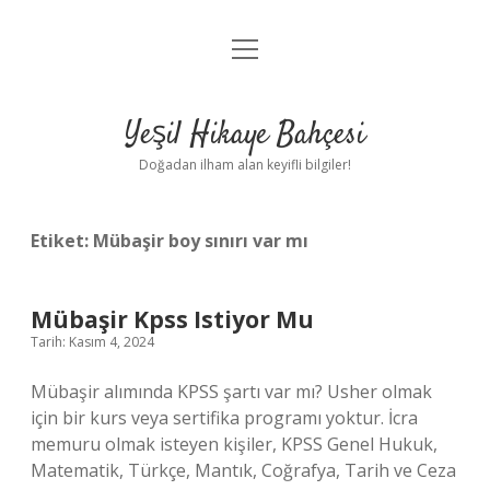
menüyü
Anasayfa
aç
Gizlilik Politikası
Yeşil Hikaye Bahçesi
Yasal Uyarı
Doğadan ilham alan keyifli bilgiler!
Hakkımızda
Etiket:
Mübaşir boy sınırı var mı
Mübaşir Kpss Istiyor Mu
Tarih: Kasım 4, 2024
Mübaşir alımında KPSS şartı var mı? Usher olmak
için bir kurs veya sertifika programı yoktur. İcra
memuru olmak isteyen kişiler, KPSS Genel Hukuk,
Matematik, Türkçe, Mantık, Coğrafya, Tarih ve Ceza