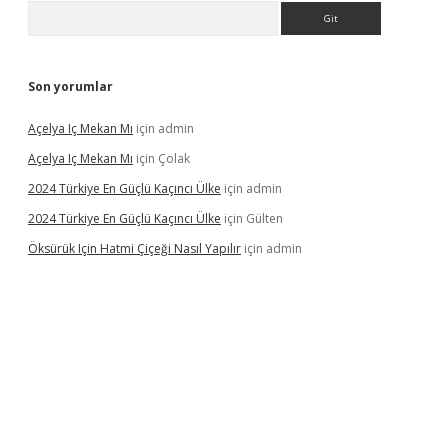
Arama
Son yorumlar
Açelya Iç Mekan Mı
için
admin
Açelya Iç Mekan Mı
için
Çolak
2024 Türkiye En Güçlü Kaçıncı Ülke
için
admin
2024 Türkiye En Güçlü Kaçıncı Ülke
için
Gülten
Öksürük Için Hatmi Çiçeği Nasıl Yapılır
için
admin
pera bahis