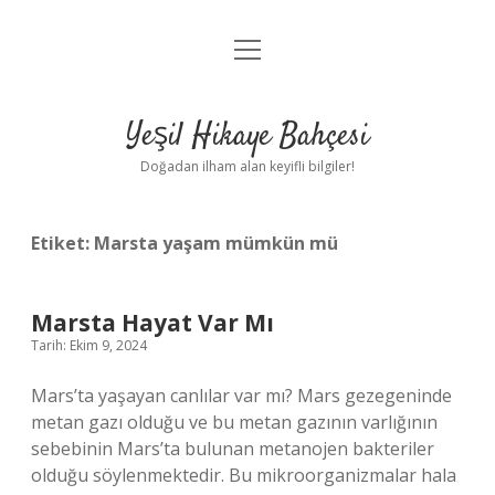
menüyü
Anasayfa
aç
Gizlilik Politikası
Yeşil Hikaye Bahçesi
Yasal Uyarı
Doğadan ilham alan keyifli bilgiler!
Hakkımızda
Etiket:
Marsta yaşam mümkün mü
Marsta Hayat Var Mı
Tarih: Ekim 9, 2024
Mars’ta yaşayan canlılar var mı? Mars gezegeninde
metan gazı olduğu ve bu metan gazının varlığının
sebebinin Mars’ta bulunan metanojen bakteriler
olduğu söylenmektedir. Bu mikroorganizmalar hala