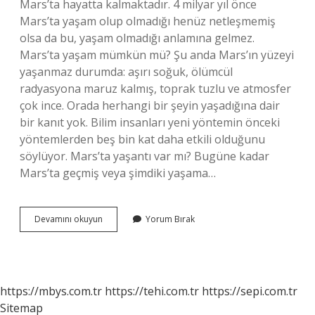
Mars’ta hayatta kalmaktadır. 4 milyar yıl önce
Mars’ta yaşam olup olmadığı henüz netleşmemiş
olsa da bu, yaşam olmadığı anlamına gelmez.
Mars’ta yaşam mümkün mü? Şu anda Mars’ın yüzeyi
yaşanmaz durumda: aşırı soğuk, ölümcül
radyasyona maruz kalmış, toprak tuzlu ve atmosfer
çok ince. Orada herhangi bir şeyin yaşadığına dair
bir kanıt yok. Bilim insanları yeni yöntemin önceki
yöntemlerden beş bin kat daha etkili olduğunu
söylüyor. Mars’ta yaşantı var mı? Bugüne kadar
Mars’ta geçmiş veya şimdiki yaşama…
Marsta
Devamını okuyun
Yorum Bırak
Hayat
Var
Mı
https://mbys.com.tr
https://tehi.com.tr
https://sepi.com.tr
Sitemap