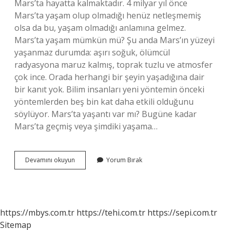
Mars’ta hayatta kalmaktadır. 4 milyar yıl önce
Mars’ta yaşam olup olmadığı henüz netleşmemiş
olsa da bu, yaşam olmadığı anlamına gelmez.
Mars’ta yaşam mümkün mü? Şu anda Mars’ın yüzeyi
yaşanmaz durumda: aşırı soğuk, ölümcül
radyasyona maruz kalmış, toprak tuzlu ve atmosfer
çok ince. Orada herhangi bir şeyin yaşadığına dair
bir kanıt yok. Bilim insanları yeni yöntemin önceki
yöntemlerden beş bin kat daha etkili olduğunu
söylüyor. Mars’ta yaşantı var mı? Bugüne kadar
Mars’ta geçmiş veya şimdiki yaşama…
Marsta
Devamını okuyun
Yorum Bırak
Hayat
Var
Mı
https://mbys.com.tr
https://tehi.com.tr
https://sepi.com.tr
Sitemap