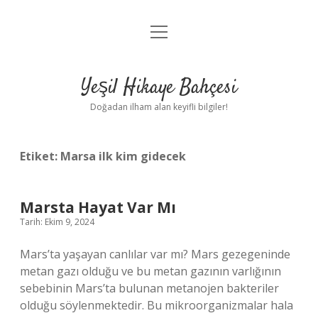
menüyü
Anasayfa
aç
Gizlilik Politikası
Yeşil Hikaye Bahçesi
Yasal Uyarı
Doğadan ilham alan keyifli bilgiler!
Hakkımızda
Etiket:
Marsa ilk kim gidecek
Marsta Hayat Var Mı
Tarih: Ekim 9, 2024
Mars’ta yaşayan canlılar var mı? Mars gezegeninde
metan gazı olduğu ve bu metan gazının varlığının
sebebinin Mars’ta bulunan metanojen bakteriler
olduğu söylenmektedir. Bu mikroorganizmalar hala