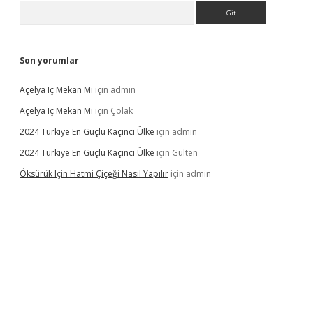
Arama
Son yorumlar
Açelya Iç Mekan Mı
için
admin
Açelya Iç Mekan Mı
için
Çolak
2024 Türkiye En Güçlü Kaçıncı Ülke
için
admin
2024 Türkiye En Güçlü Kaçıncı Ülke
için
Gülten
Öksürük Için Hatmi Çiçeği Nasıl Yapılır
için
admin
pera bahis