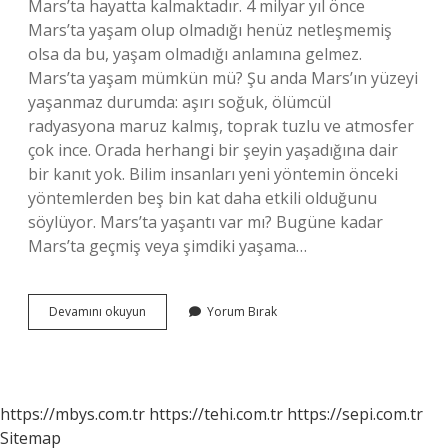
Mars’ta hayatta kalmaktadır. 4 milyar yıl önce
Mars’ta yaşam olup olmadığı henüz netleşmemiş
olsa da bu, yaşam olmadığı anlamına gelmez.
Mars’ta yaşam mümkün mü? Şu anda Mars’ın yüzeyi
yaşanmaz durumda: aşırı soğuk, ölümcül
radyasyona maruz kalmış, toprak tuzlu ve atmosfer
çok ince. Orada herhangi bir şeyin yaşadığına dair
bir kanıt yok. Bilim insanları yeni yöntemin önceki
yöntemlerden beş bin kat daha etkili olduğunu
söylüyor. Mars’ta yaşantı var mı? Bugüne kadar
Mars’ta geçmiş veya şimdiki yaşama…
Marsta
Devamını okuyun
Yorum Bırak
Hayat
Var
Mı
https://mbys.com.tr
https://tehi.com.tr
https://sepi.com.tr
Sitemap