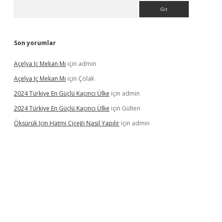
Arama
Son yorumlar
Açelya Iç Mekan Mı
için
admin
Açelya Iç Mekan Mı
için
Çolak
2024 Türkiye En Güçlü Kaçıncı Ülke
için
admin
2024 Türkiye En Güçlü Kaçıncı Ülke
için
Gülten
Öksürük Için Hatmi Çiçeği Nasıl Yapılır
için
admin
pera bahis