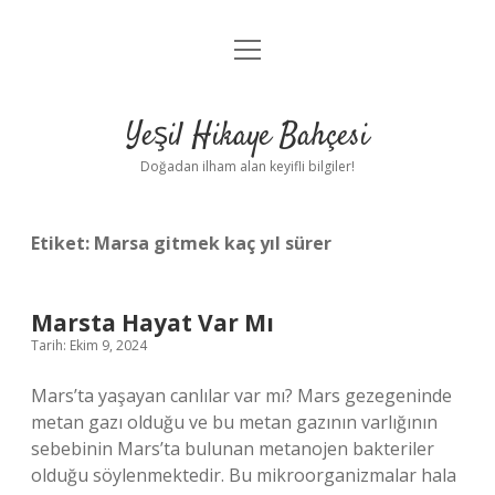
menüyü
Anasayfa
aç
Gizlilik Politikası
Yeşil Hikaye Bahçesi
Yasal Uyarı
Doğadan ilham alan keyifli bilgiler!
Hakkımızda
Etiket:
Marsa gitmek kaç yıl sürer
Marsta Hayat Var Mı
Tarih: Ekim 9, 2024
Mars’ta yaşayan canlılar var mı? Mars gezegeninde
metan gazı olduğu ve bu metan gazının varlığının
sebebinin Mars’ta bulunan metanojen bakteriler
olduğu söylenmektedir. Bu mikroorganizmalar hala