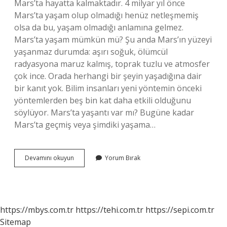
Mars’ta hayatta kalmaktadır. 4 milyar yıl önce
Mars’ta yaşam olup olmadığı henüz netleşmemiş
olsa da bu, yaşam olmadığı anlamına gelmez.
Mars’ta yaşam mümkün mü? Şu anda Mars’ın yüzeyi
yaşanmaz durumda: aşırı soğuk, ölümcül
radyasyona maruz kalmış, toprak tuzlu ve atmosfer
çok ince. Orada herhangi bir şeyin yaşadığına dair
bir kanıt yok. Bilim insanları yeni yöntemin önceki
yöntemlerden beş bin kat daha etkili olduğunu
söylüyor. Mars’ta yaşantı var mı? Bugüne kadar
Mars’ta geçmiş veya şimdiki yaşama…
Marsta
Devamını okuyun
Yorum Bırak
Hayat
Var
Mı
https://mbys.com.tr
https://tehi.com.tr
https://sepi.com.tr
Sitemap