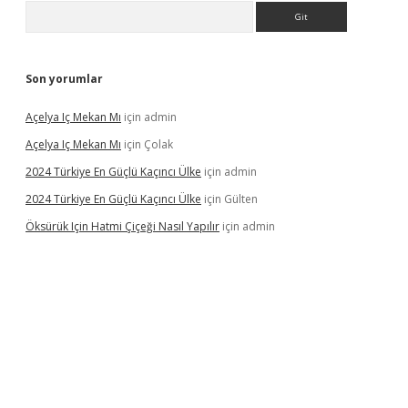
Arama
Son yorumlar
Açelya Iç Mekan Mı
için
admin
Açelya Iç Mekan Mı
için
Çolak
2024 Türkiye En Güçlü Kaçıncı Ülke
için
admin
2024 Türkiye En Güçlü Kaçıncı Ülke
için
Gülten
Öksürük Için Hatmi Çiçeği Nasıl Yapılır
için
admin
pera bahis