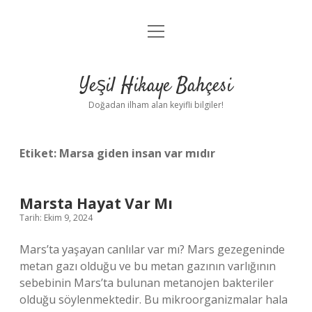
menüyü
Anasayfa
aç
Gizlilik Politikası
Yeşil Hikaye Bahçesi
Yasal Uyarı
Doğadan ilham alan keyifli bilgiler!
Hakkımızda
Etiket:
Marsa giden insan var mıdır
Marsta Hayat Var Mı
Tarih: Ekim 9, 2024
Mars’ta yaşayan canlılar var mı? Mars gezegeninde
metan gazı olduğu ve bu metan gazının varlığının
sebebinin Mars’ta bulunan metanojen bakteriler
olduğu söylenmektedir. Bu mikroorganizmalar hala