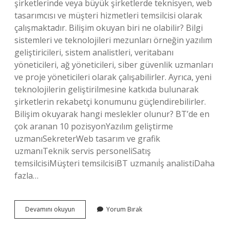
şirketlerinde veya büyük şirketlerde teknisyen, web
tasarımcısı ve müşteri hizmetleri temsilcisi olarak
çalışmaktadır. Bilişim okuyan biri ne olabilir? Bilgi
sistemleri ve teknolojileri mezunları örneğin yazılım
geliştiricileri, sistem analistleri, veritabanı
yöneticileri, ağ yöneticileri, siber güvenlik uzmanları
ve proje yöneticileri olarak çalışabilirler. Ayrıca, yeni
teknolojilerin geliştirilmesine katkıda bulunarak
şirketlerin rekabetçi konumunu güçlendirebilirler.
Bilişim okuyarak hangi meslekler olunur? BT’de en
çok aranan 10 pozisyonYazılım geliştirme
uzmanıSekreterWeb tasarım ve grafik
uzmanıTeknik servis personeliSatış
temsilcisiMüşteri temsilcisiBT uzmanıİş analistiDaha
fazla…
Bilişim
Devamını okuyun
Yorum Bırak
Okuyup
Ne