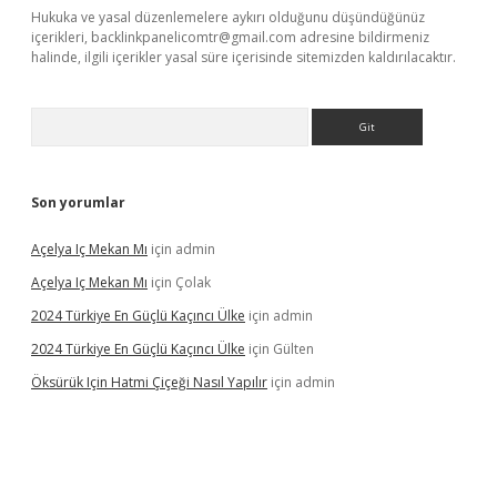
Hukuka ve yasal düzenlemelere aykırı olduğunu düşündüğünüz
içerikleri,
backlinkpanelicomtr@gmail.com
adresine bildirmeniz
halinde, ilgili içerikler yasal süre içerisinde sitemizden kaldırılacaktır.
Arama
Son yorumlar
Açelya Iç Mekan Mı
için
admin
Açelya Iç Mekan Mı
için
Çolak
2024 Türkiye En Güçlü Kaçıncı Ülke
için
admin
2024 Türkiye En Güçlü Kaçıncı Ülke
için
Gülten
Öksürük Için Hatmi Çiçeği Nasıl Yapılır
için
admin