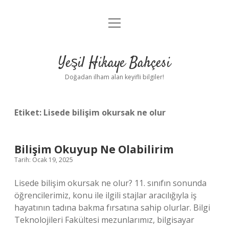
menüyü
Anasayfa
aç
Gizlilik Politikası
Yeşil Hikaye Bahçesi
Yasal Uyarı
Doğadan ilham alan keyifli bilgiler!
Hakkımızda
Etiket:
Lisede bilişim okursak ne olur
Bilişim Okuyup Ne Olabilirim
Tarih: Ocak 19, 2025
Lisede bilişim okursak ne olur? 11. sınıfın sonunda
öğrencilerimiz, konu ile ilgili stajlar aracılığıyla iş
hayatının tadına bakma fırsatına sahip olurlar. Bilgi
Teknolojileri Fakültesi mezunlarımız, bilgisayar