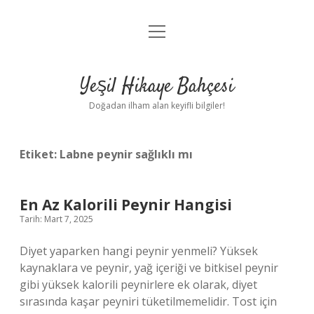
menüyü
Anasayfa
aç
Gizlilik Politikası
Yeşil Hikaye Bahçesi
Yasal Uyarı
Doğadan ilham alan keyifli bilgiler!
Hakkımızda
Etiket:
Labne peynir sağlıklı mı
En Az Kalorili Peynir Hangisi
Tarih: Mart 7, 2025
Diyet yaparken hangi peynir yenmeli? Yüksek
kaynaklara ve peynir, yağ içeriği ve bitkisel peynir
gibi yüksek kalorili peynirlere ek olarak, diyet
sırasında kaşar peyniri tüketilmemelidir. Tost için