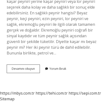
kaşar peyniri yerine kaşar peyniri veya lor peyniri
seçerek daha kolay ve daha sağlıklı bir sonuç elde
edebilirsiniz. En sağlıklı peynir hangisi? Beyaz
peynir, keçi peyniri, ezin peyniri, lor peyniri ve
sağlık, ekremoğlu peyniri ile ilgili olarak tamamen
gerçek ve doğaldır. Ekremoğlu peyniri coğrafi bir
sinyal kaydıdır ve tüm peynir sağlık açısından
güvenli bir şekilde tüketilir. Diyette kaşar mı beyaz
peynir mi? Her iki peynir türü de dahil edilebilir.
Bununla birlikte, petrol ve…
En
Devamını okuyun
Yorum Bırak
Az
Kalorili
Peynir
Hangisi
https://mbys.com.tr
https://tehi.com.tr
https://sepi.com.tr
Sitemap