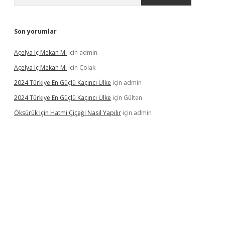
Son yorumlar
Açelya Iç Mekan Mı
için
admin
Açelya Iç Mekan Mı
için
Çolak
2024 Türkiye En Güçlü Kaçıncı Ülke
için
admin
2024 Türkiye En Güçlü Kaçıncı Ülke
için
Gülten
Öksürük Için Hatmi Çiçeği Nasıl Yapılır
için
admin
s