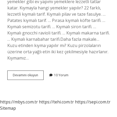
yemekler gibi ev yapımı yemeklere lezzetli tatlar
katar. Kıymayla hangi yemekler yapılır? 22 farklı,
lezzetli kıymalı tarif. Kıymalı pilav ve taze fasulye. …
Patates kıymalı tarif. … Pırasa kıymalı köfte tarifi. …
Kıymalı semizotu tarifi. … Kıymalı siron tarifi. …
Kıymalı gnocchi ravioli tarifi. … Kıymalı makarna tarifi.
… Kıymalı karnabahar tarifi.Daha fazla makale…
Kuzu etinden kıyma yapılır mı? Kuzu pirzolaların
üzerine orta yağlı etin iki kez çekilmesiyle hazırlanır.
Kıymamız…
Kuzu
Devamını okuyun
10 Yorum
Kıyması
Ile
Neler
Yapılır
https://mbys.com.tr
https://tehi.com.tr
https://sepi.com.tr
Sitemap