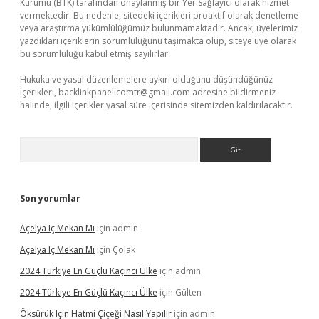
Kurumu (BTK) tarafından onaylanmış bir Yer Sağlayıcı olarak hizmet
vermektedir. Bu nedenle, sitedeki içerikleri proaktif olarak denetleme
veya araştırma yükümlülüğümüz bulunmamaktadır. Ancak, üyelerimiz
yazdıkları içeriklerin sorumluluğunu taşımakta olup, siteye üye olarak
bu sorumluluğu kabul etmiş sayılırlar.
Hukuka ve yasal düzenlemelere aykırı olduğunu düşündüğünüz
içerikleri,
backlinkpanelicomtr@gmail.com
adresine bildirmeniz
halinde, ilgili içerikler yasal süre içerisinde sitemizden kaldırılacaktır.
Arama
Son yorumlar
Açelya Iç Mekan Mı
için
admin
Açelya Iç Mekan Mı
için
Çolak
2024 Türkiye En Güçlü Kaçıncı Ülke
için
admin
2024 Türkiye En Güçlü Kaçıncı Ülke
için
Gülten
Öksürük Için Hatmi Çiçeği Nasıl Yapılır
için
admin