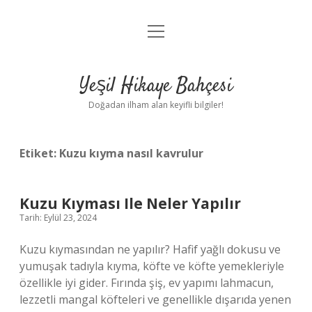
menüyü
Anasayfa
aç
Gizlilik Politikası
Yeşil Hikaye Bahçesi
Yasal Uyarı
Doğadan ilham alan keyifli bilgiler!
Hakkımızda
Etiket:
Kuzu kıyma nasıl kavrulur
Kuzu Kıyması Ile Neler Yapılır
Tarih: Eylül 23, 2024
Kuzu kıymasından ne yapılır? Hafif yağlı dokusu ve
yumuşak tadıyla kıyma, köfte ve köfte yemekleriyle
özellikle iyi gider. Fırında şiş, ev yapımı lahmacun,
lezzetli mangal köfteleri ve genellikle dışarıda yenen