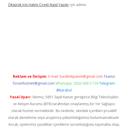
Öksürük Için Hatmi Çiçeği Nasıl Yapılır
için
admin
pera bahis
Reklam ve İletişim:
E-mail:
backlinkpaneli@gmail.com
Teams:
forumhizmeti@gmail.com
Whatsapp: 0262 606 0 726
Telegram:
@karabul
Yasal Uyarı:
Sitemiz, 5651 Sayılı Kanun gereğince Bilgi Teknolojileri
ve İletişim Kurumu (BTK) tarafından onaylanmış bir Yer Sağlayıcı
olarak hizmet vermektedir. Bu nedenle, sitedeki içerikleri proaktif
olarak denetleme veya araştırma yükümlülüğümüz bulunmamaktadır.
Ancak, üyelerimiz yazdıkları içeriklerin sorumluluğunu taşımakta olup,