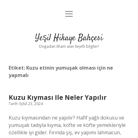
menüyü
Anasayfa
aç
Gizlilik Politikası
Yeşil Hikaye Bahçesi
Yasal Uyarı
Doğadan ilham alan keyifli bilgiler!
Hakkımızda
Etiket:
Kuzu etinin yumuşak olması için ne
yapmalı
Kuzu Kıyması Ile Neler Yapılır
Tarih: Eylül 23, 2024
Kuzu kıymasından ne yapılır? Hafif yağlı dokusu ve
yumuşak tadıyla kıyma, köfte ve köfte yemekleriyle
özellikle iyi gider. Fırında şiş, ev yapımı lahmacun,