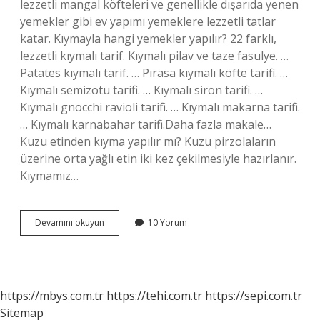
lezzetli mangal köfteleri ve genellikle dışarıda yenen
yemekler gibi ev yapımı yemeklere lezzetli tatlar
katar. Kıymayla hangi yemekler yapılır? 22 farklı,
lezzetli kıymalı tarif. Kıymalı pilav ve taze fasulye. …
Patates kıymalı tarif. … Pırasa kıymalı köfte tarifi. …
Kıymalı semizotu tarifi. … Kıymalı siron tarifi. …
Kıymalı gnocchi ravioli tarifi. … Kıymalı makarna tarifi.
… Kıymalı karnabahar tarifi.Daha fazla makale…
Kuzu etinden kıyma yapılır mı? Kuzu pirzolaların
üzerine orta yağlı etin iki kez çekilmesiyle hazırlanır.
Kıymamız…
Kuzu
Devamını okuyun
10 Yorum
Kıyması
Ile
Neler
Yapılır
https://mbys.com.tr
https://tehi.com.tr
https://sepi.com.tr
Sitemap