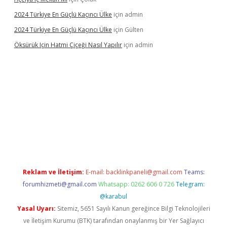
2024 Türkiye En Güçlü Kaçıncı Ülke
için
admin
2024 Türkiye En Güçlü Kaçıncı Ülke
için
Gülten
Öksürük Için Hatmi Çiçeği Nasıl Yapılır
için
admin
era bahis
Reklam ve İletişim:
E-mail:
backlinkpaneli@gmail.com
Teams:
forumhizmeti@gmail.com
Whatsapp: 0262 606 0 726
Telegram:
@karabul
Yasal Uyarı:
Sitemiz, 5651 Sayılı Kanun gereğince Bilgi Teknolojileri
ve İletişim Kurumu (BTK) tarafından onaylanmış bir Yer Sağlayıcı