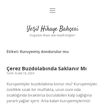
menüyü
Anasayfa
aç
Gizlilik Politikası
Yeşil Hikaye Bahçesi
Yasal Uyarı
Doğadan ilham alan keyifli bilgiler!
Hakkımızda
Etiket:
Kuruyemiş dondurulur mu
Çerez Buzdolabında Saklanır Mı
Tarih: Aralık 18, 2024
Kuruyemişler buzdolabına konur mu? Kuruyemişler,
özellikle sıcak bir mutfakta, uzun süre oda
sıcaklığında bırakılırsa bozulabilen kalp sağlığına
yararlı yağlar içerir. Arta kalan kuruyemişlerinizi