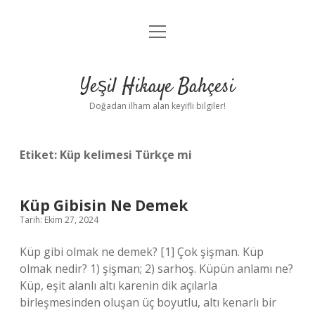
menüyü
Anasayfa
aç
Gizlilik Politikası
Yeşil Hikaye Bahçesi
Yasal Uyarı
Doğadan ilham alan keyifli bilgiler!
Hakkımızda
Etiket:
Küp kelimesi Türkçe mi
Küp Gibisin Ne Demek
Tarih: Ekim 27, 2024
Küp gibi olmak ne demek? [1] Çok şişman. Küp
olmak nedir? 1) şişman; 2) sarhoş. Küpün anlamı ne?
Küp, eşit alanlı altı karenin dik açılarla
birleşmesinden oluşan üç boyutlu, altı kenarlı bir