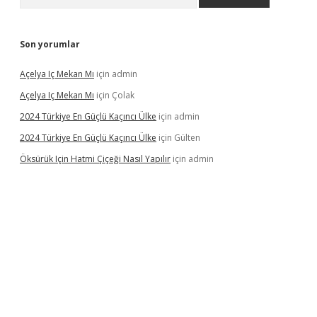
Son yorumlar
Açelya Iç Mekan Mı
için
admin
Açelya Iç Mekan Mı
için
Çolak
2024 Türkiye En Güçlü Kaçıncı Ülke
için
admin
2024 Türkiye En Güçlü Kaçıncı Ülke
için
Gülten
Öksürük Için Hatmi Çiçeği Nasıl Yapılır
için
admin
pera bahis